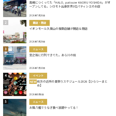
高槻につくってた「HALO, patissier KAORU YOSHIDA」がオ
ープンしてる。シロモト出身世界3位パティシエのお店
2026年7月26日
開店・閉店
イオンモール久御山の複数店舗が開店＆閉店
2026年7月29日
ニュース
宮之阪に行列できてた。あら川の桃
2026年7月10日
イベント
枚方の近所の夏祭りスケジュール2026【ひらつーまと
NEW
め】
2026年8月6日
ニュース
お隣八幡でうなぎ食べ放題やってる！