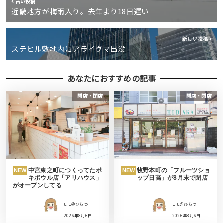
古い投稿
近畿地方が梅雨入り。去年より18日遅い
新しい投稿
ステヒル敷地内にアライグマ出没
あなたにおすすめの記事
開店・閉店
開店・閉店
中宮東之町につくってたポ
牧野本町の「フルーツショ
NEW
NEW
キボウル店「アリハウス」
ップ日高」が8月末で閉店
がオープンしてる
モモ＠ひらつー
モモ＠ひらつー
2026年8月6日
2026年8月6日