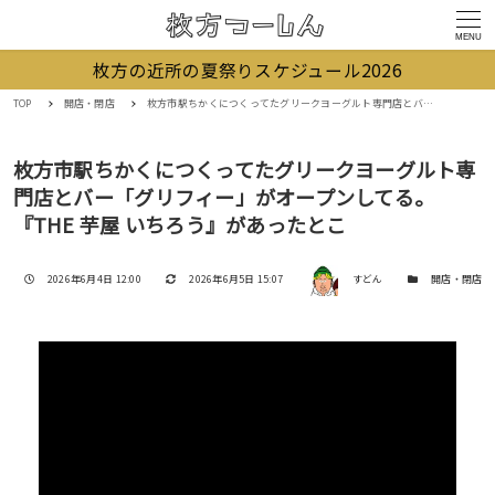
MENU
枚方の近所の夏祭りスケジュール2026
TOP
開店・閉店
枚方市駅ちかくにつくってたグリークヨーグルト専門店とバー「グリフィー」がオープンしてる。『THE 芋屋 いちろう』があったとこ
枚方市駅ちかくにつくってたグリークヨーグルト専
門店とバー「グリフィー」がオープンしてる。
『THE 芋屋 いちろう』があったとこ
著者
投稿日
更新日
カテゴリー
2026年6月4日 12:00
2026年6月5日 15:07
すどん
開店・閉店