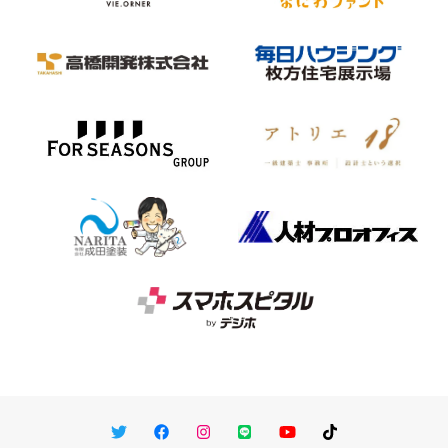
Twitter
Facebook
Instagram
LINE
You Tube
TikTok