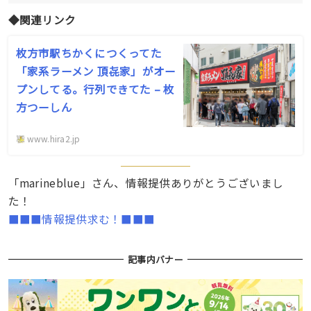
◆関連リンク
枚方市駅ちかくにつくってた
「家系ラーメン 頂㐂家」がオー
プンしてる。行列できてた – 枚
方つーしん
www.hira2.jp
「marineblue」さん、情報提供ありがとうございまし
た！
■■■情報提供求む！■■■
記事内バナー