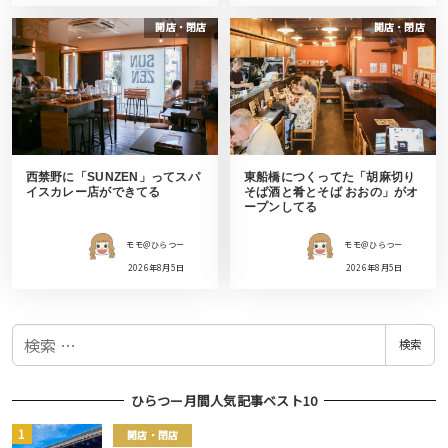
開店・閉店
開店・閉店
西禁野に「SUNZEN」ってスパ
東船橋につくってた「胡麻切り
イスカレー店ができてる
そば酒と肴とそば おおの」がオ
ープンしてる
モモ＠ひらつー
モモ＠ひらつー
2026年8月5日
2026年8月5日
検
検索
索
ひらつー月間人気記事ベスト10
開店・閉店