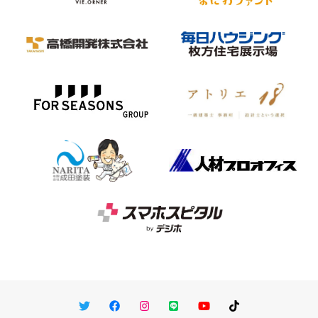
Twitter
Facebook
Instagram
LINE
You Tube
TikTok