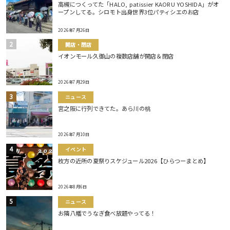
高槻につくってた「HALO, patissier KAORU YOSHIDA」がオ
ープンしてる。シロモト出身世界3位パティシエのお店
2026年7月26日
開店・閉店
イオンモール久御山の複数店舗が開店＆閉店
2026年7月29日
ニュース
宮之阪に行列できてた。あら川の桃
2026年7月10日
イベント
枚方の近所の夏祭りスケジュール2026【ひらつーまとめ】
2026年8月6日
ニュース
お隣八幡でうなぎ食べ放題やってる！