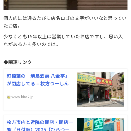
個人的には通るたびに店名ロゴの文字がいいなと思ってい
たお店。
少なくとも15年以上は営業していたお店ですし、思い入
れがある方も多いのでは。
◆関連リンク
町楠葉の「焼鳥酒房 八金亭」
が閉店してる – 枚方つーしん
www.hira2.jp
枚方市内と近隣の開店・閉店一
覧（日付順）2025【ひらつー