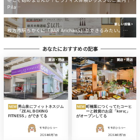
Pila…
新しい投稿
枚方市駅ちかくに「BAR ArichanS」ができるみたい。…
あなたにおすすめの記事
開店・閉店
開店・閉店
男山泉にフィットネスジム
町楠葉につくってたコーヒ
NEW
NEW
「ZEAL BOXING
ーと雑貨のお店「koru;」
FITNESS」ができてる
がオープンしてる
モモ＠ひらつー
モモ＠ひらつー
2026年8月7日
2026年8月7日