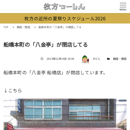
MENU
枚方の近所の夏祭りスケジュール2026
TOP
開店・閉店
船橋本町の「八金亭」が閉店してる
船橋本町の「八金亭」が閉店してる
著者
投稿日
カテゴリー
2025年12月14日 19:00
すどん
開店・閉店
船橋本町の「八金亭 船橋店」が閉店しています。
↓こちら