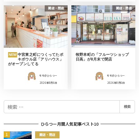
開店・閉店
開店・閉店
中宮東之町につくってたポ
牧野本町の「フルーツショップ
NEW
キボウル店「アリハウス」
日高」が8月末で閉店
がオープンしてる
モモ＠ひらつー
モモ＠ひらつー
2026年8月6日
2026年8月6日
検
検索
索
ひらつー月間人気記事ベスト10
開店・閉店