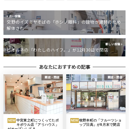
古い投稿
交野のイズミヤそばの「ホシノ眼科」の建物が建替のため
解体され…
新しい投稿
ビオルネの「わたしのハイフ。」が12月30日で閉店
あなたにおすすめの記事
開店・閉店
開店・閉店
中宮東之町につくってたポ
牧野本町の「フルーツショ
NEW
NEW
キボウル店「アリハウス」
ップ日高」が8月末で閉店
がオープンしてる