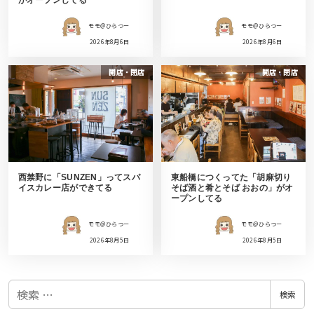
モモ＠ひらつー
モモ＠ひらつー
2026年8月6日
2026年8月6日
開店・閉店
開店・閉店
西禁野に「SUNZEN」ってスパ
東船橋につくってた「胡麻切り
イスカレー店ができてる
そば酒と肴とそば おおの」がオ
ープンしてる
モモ＠ひらつー
モモ＠ひらつー
2026年8月5日
2026年8月5日
検
検索
索