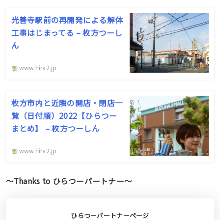
光善寺駅前の再開発による解体
工事はじまってる – 枚方つーし
ん
www.hira2.jp
枚方市内と近隣の開店・閉店一
覧（日付順）2022【ひらつー
まとめ】 – 枚方つーしん
www.hira2.jp
〜Thanks to ひらつーパートナー〜
ひらつーパートナー
ページ