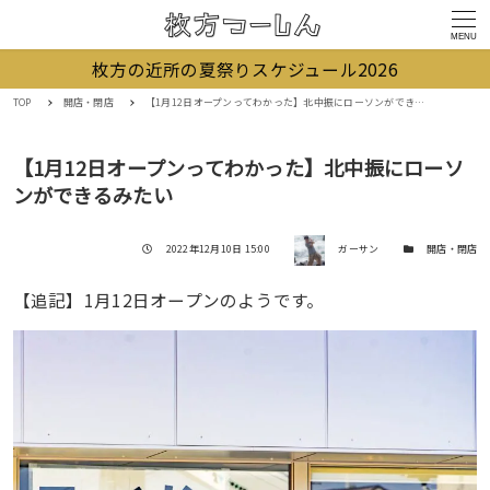
MENU
枚方の近所の夏祭りスケジュール2026
TOP
開店・閉店
【1月12日オープンってわかった】北中振にローソンができるみたい
【1月12日オープンってわかった】北中振にローソ
ンができるみたい
著者
投稿日
カテゴリー
2022年12月10日 15:00
ガーサン
開店・閉店
【追記】1月12日オープンのようです。