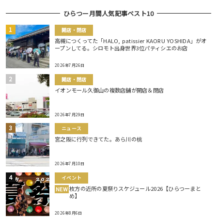
ひらつー月間人気記事ベスト10
開店・閉店
高槻につくってた「HALO, patissier KAORU YOSHIDA」がオ
ープンしてる。シロモト出身世界3位パティシエのお店
2026年7月26日
開店・閉店
イオンモール久御山の複数店舗が開店＆閉店
2026年7月29日
ニュース
宮之阪に行列できてた。あら川の桃
2026年7月10日
イベント
枚方の近所の夏祭りスケジュール2026【ひらつーまと
NEW
め】
2026年8月6日