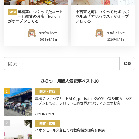
町楠葉につくってたコーヒ
中宮東之町につくってたポキボ
NEW
ーと雑貨のお店「koru;」
ウル店「アリハウス」がオープ
がオープンしてる
ンしてる
モモ＠ひらつー
モモ＠ひらつー
2026年8月7日
2026年8月6日
検
検索
索
ひらつー月間人気記事ベスト10
開店・閉店
高槻につくってた「HALO, patissier KAORU YOSHIDA」がオ
ープンしてる。シロモト出身世界3位パティシエのお店
2026年7月26日
開店・閉店
イオンモール久御山の複数店舗が開店＆閉店