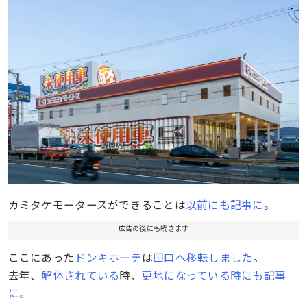
カミタケモータースができることは
以前にも記事に
。
広告の後にも続きます
ここにあった
ドンキホーテ
は
田口へ移転しました
。
去年、
解体されている
時、
更地になっている時にも記事
に。