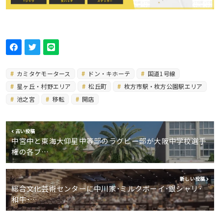
カミタケモータース
ドン・キホーテ
国道1号線
星ヶ丘・村野エリア
松丘町
枚方市駅・枚方公園駅エリア
池之宮
移転
開店
古い投稿
中宮中と東海大仰星中等部のラグビー部が大阪中学校選手
権の各ブ…
新しい投稿
総合文化芸術センターに中川家･ミルクボーイ･銀シャリ･
和牛･…