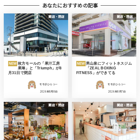
あなたにおすすめの記事
開店・閉店
開店・閉店
枚方モールの「果汁工房
男山泉にフィットネスジム
NEW
NEW
果琳」と「Triumph」が8
「ZEAL BOXING
月31日で閉店
FITNESS」ができてる
モモ＠ひらつー
モモ＠ひらつー
2026年8月8日
2026年8月7日
開店・閉店
開店・閉店