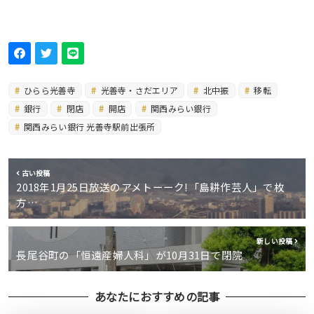
ひらら光善寺
光善寺・さだエリア
北中振
移転
銀行
閉店
開店
関西みらい銀行
関西みらい銀行 光善寺駅前出張所
古い投稿
2018年1月25日放送のアメトーーク!「島耕作芸人」で枚
方…
新しい投稿
長尾谷町の「恒遠産婦人科」が10月31日で閉院
あなたにおすすめの記事