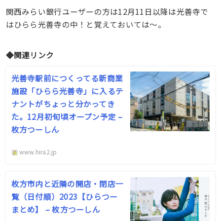
関西みらい銀行ユーザーの方は12月11日以降は光善寺で
はひらら光善寺の中！と覚えておいては〜。
◆関連リンク
光善寺駅前につくってる新商業
施設「ひらら光善寺」に入るテ
ナントがちょっと分かってき
た。12月初旬頃オープン予定 –
枚方つーしん
www.hira2.jp
枚方市内と近隣の開店・閉店一
覧（日付順）2023【ひらつー
まとめ】 – 枚方つーしん