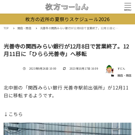
MENU
枚方の近所の夏祭りスケジュール2026
TOP
開店・閉店
光善寺の関西みらい銀行が12月8日で営業終了。12月11日に「ひらら光善寺」へ移転
光善寺の関西みらい銀行が12月8日で営業終了。12
月11日に「ひらら光善寺」へ移転
著者
投稿日
更新日
2023年9月26日 10:00
2023年10月17日 16:09
すどん
カテゴリー
開店・閉店
北中振の「関西みらい銀行 光善寺駅前出張所」が12月11
日に移転するようです。
↓こちら