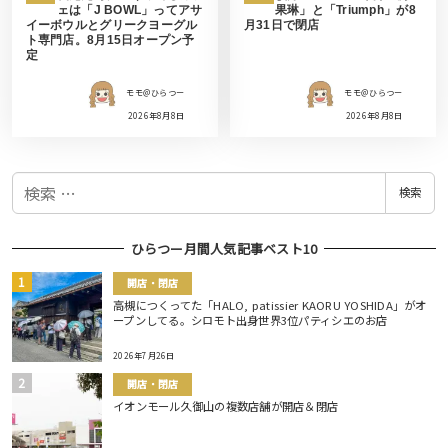
ェは「J BOWL」ってアサ
果琳」と「Triumph」が8
イーボウルとグリークヨーグル
月31日で閉店
ト専門店。8月15日オープン予
定
モモ＠ひらつー
モモ＠ひらつー
2026年8月8日
2026年8月8日
検
検索
索
ひらつー月間人気記事ベスト10
開店・閉店
高槻につくってた「HALO, patissier KAORU YOSHIDA」がオ
ープンしてる。シロモト出身世界3位パティシエのお店
2026年7月26日
開店・閉店
イオンモール久御山の複数店舗が開店＆閉店