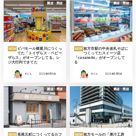
開店・閉店
開店・閉店
ビバモール寝屋川につくっ
枚方市駅の中央改札そばに
NEW
NEW
てた「トイザらス・ベビー
つくってたスイーツ店
ザらス」がオープンしてる。レ
「casaneilo」がオープンして
ジ大行列できてた
る
すどん
2026年8月9日
すどん
2026年8月9日
開店・閉店
開店・閉店
長尾元町につくってるカフ
枚方モールの「果汁工房
NEW
NEW