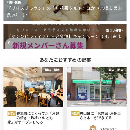
古い投稿
「ブリスブラウン」の『無花果タルト』ほか（八幡市男山
長沢）【…
新しい投稿
（マシンピラティス）入会金無料キャンペーン（９月末ま
で） …
あなたにおすすめの記事
開店・閉店
開店・閉店
香里園につくってた「お好
男山泉に「お惣菜･お弁当
NEW
NEW
み焼き・鉄板バル とも
ささ木」ができてる
家」がオープンしてる
モモ＠ひらつー