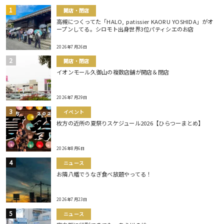
開店・閉店
高槻につくってた「HALO, patissier KAORU YOSHIDA」がオ
ープンしてる。シロモト出身世界3位パティシエのお店
2026年7月26日
開店・閉店
イオンモール久御山の複数店舗が開店＆閉店
2026年7月29日
イベント
枚方の近所の夏祭りスケジュール2026【ひらつーまとめ】
2026年8月6日
ニュース
お隣八幡でうなぎ食べ放題やってる！
2026年7月23日
ニュース