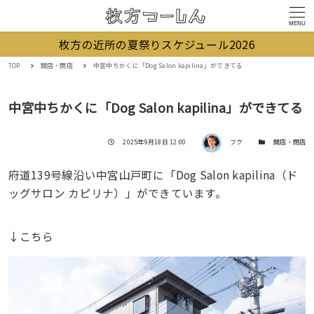
MENU
枚方の近所の夏祭りスケジュール2026
TOP
開店・閉店
中宮中ちかくに「Dog Salon kapilina」ができてる
中宮中ちかくに「Dog Salon kapilina」ができてる
著者
投稿日
カテゴリー
2025年9月18日 12:00
フク
開店・閉店
府道139号線沿い中宮山戸町に「Dog Salon kapilina（ド
ッグサロン カピリナ）」ができています。
↓こちら