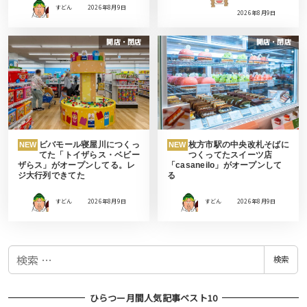
すどん
2026年8月9日
2026年8月9日
開店・閉店
開店・閉店
ビバモール寝屋川につくっ
枚方市駅の中央改札そばに
NEW
NEW
てた「トイザらス・ベビー
つくってたスイーツ店
ザらス」がオープンしてる。レ
「casaneilo」がオープンして
ジ大行列できてた
る
すどん
2026年8月9日
すどん
2026年8月9日
検
検索
索
ひらつー月間人気記事ベスト10