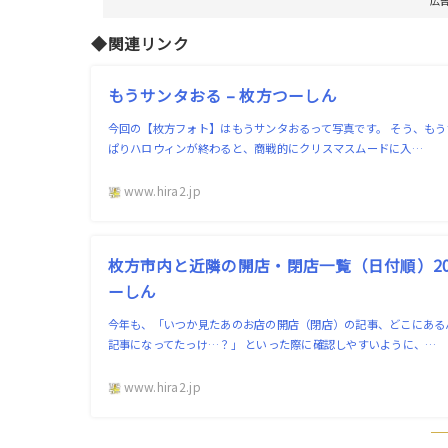
広
◆関連リンク
もうサンタおる – 枚方つーしん
今回の【枚方フォト】はもうサンタおるって写真です。 そう、もう
ぱりハロウィンが終わると、商戦的にクリスマスムードに入…
www.hira2.jp
枚方市内と近隣の開店・閉店一覧（日付順）202
ーしん
今年も、「いつか見たあのお店の開店（閉店）の記事、どこにある
記事になってたっけ…？」 といった際に確認しやすいように、…
www.hira2.jp