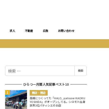
求人
不動産
広告
お問い合わせ
検
検索
索
ひらつー月間人気記事ベスト10
開店・閉店
高槻につくってた「HALO, patissier KAORU
YOSHIDA」がオープンしてる。シロモト出身
世界3位パティシエのお店