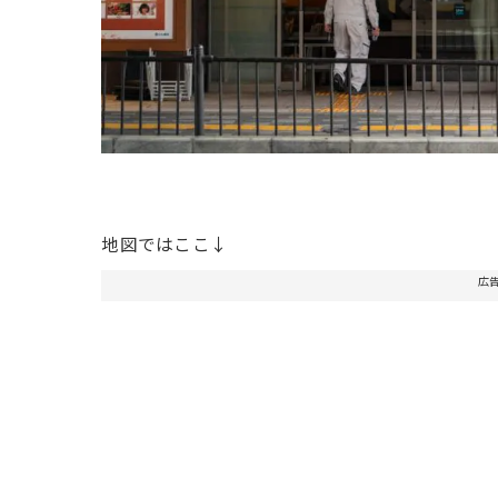
地図ではここ↓
広