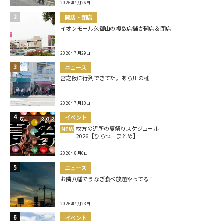
2026年7月26日
開店・閉店
イオンモール久御山の複数店舗が開店＆閉店
2026年7月29日
ニュース
宮之阪に行列できてた。あら川の桃
2026年7月10日
イベント
枚方の近所の夏祭りスケジュール
NEW
2026【ひらつーまとめ】
2026年8月6日
ニュース
お隣八幡でうなぎ食べ放題やってる！
2026年7月23日
イベント