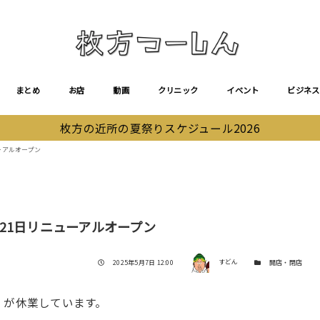
まとめ
お店
動画
クリニック
イベント
ビジネス
枚方の近所の夏祭りスケジュール2026
ーアルオープン
21日リニューアルオープン
著者
投稿日
カテゴリー
2025年5月7日 12:00
すどん
開店・閉店
」が休業しています。