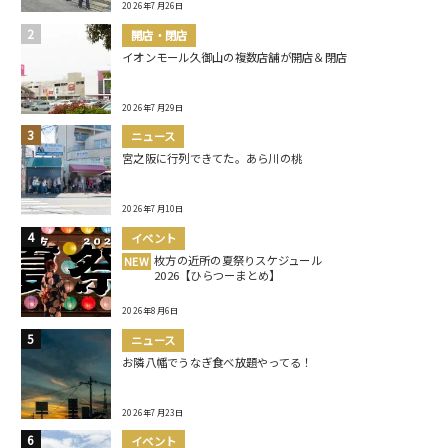
2026年7月26日
開店・閉店
イオンモール久御山の複数店舗が開店＆閉店
2026年7月29日
ニュース
宮之阪に行列できてた。あら川の桃
2026年7月10日
イベント
枚方の近所の夏祭りスケジュール
NEW
2026【ひらつーまとめ】
2026年8月6日
ニュース
お隣八幡でうなぎ食べ放題やってる！
2026年7月23日
イベント