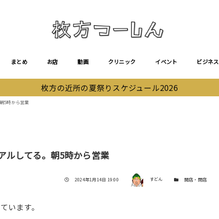
まとめ
お店
動画
クリニック
イベント
ビジネス
枚方の近所の夏祭りスケジュール2026
。朝5時から営業
ューアルしてる。朝5時から営業
著者
投稿日
カテゴリー
2024年1月14日 19:00
すどん
開店・閉店
ルしています。