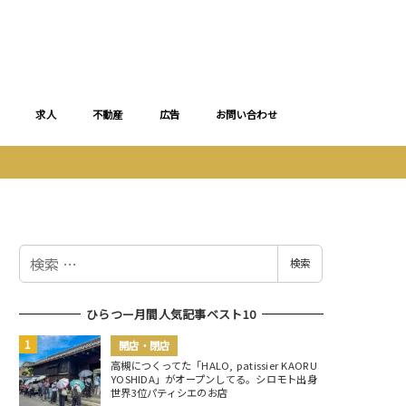
求人
不動産
広告
お問い合わせ
検
検索
索
ひらつー月間人気記事ベスト10
開店・閉店
高槻につくってた「HALO, patissier KAORU
YOSHIDA」がオープンしてる。シロモト出身
世界3位パティシエのお店