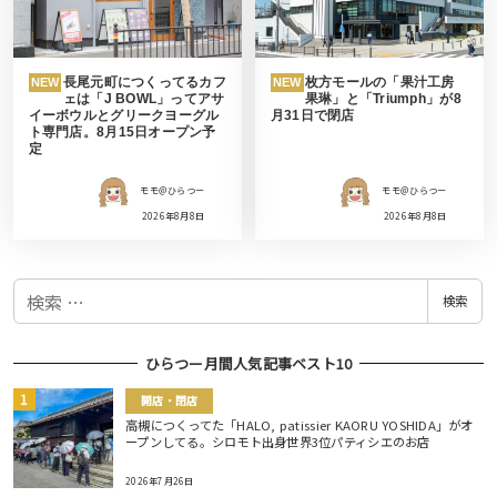
長尾元町につくってるカフ
枚方モールの「果汁工房
NEW
NEW
ェは「J BOWL」ってアサ
果琳」と「Triumph」が8
イーボウルとグリークヨーグル
月31日で閉店
ト専門店。8月15日オープン予
定
モモ＠ひらつー
モモ＠ひらつー
2026年8月8日
2026年8月8日
検
検索
索
ひらつー月間人気記事ベスト10
開店・閉店
高槻につくってた「HALO, patissier KAORU YOSHIDA」がオ
ープンしてる。シロモト出身世界3位パティシエのお店
2026年7月26日