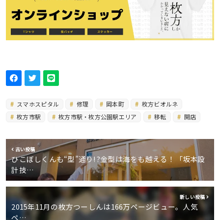
スマホスピタル
修理
岡本町
枚方ビオルネ
枚方市駅
枚方市駅・枚方公園駅エリア
移転
開店
古い投稿
ひこぼしくんも“型”通り!?金型は海をも越える！「坂本設
計技…
新しい投稿
2015年11月の枚方つーしんは166万ページビュー。人気
ペ…