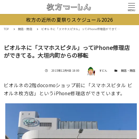
MENU
枚方の近所の夏祭りスケジュール2026
TOP
開店・閉店
ビオルネに「スマホスピタル」ってiPhone修理店ができてる。大垣内町からの移転
ビオルネに「スマホスピタル」ってiPhone修理店
ができてる。大垣内町からの移転
著者
投稿日
カテゴリー
2015年12月4日 18:00
すどん
開店・閉店
ビオルネの2階docomoショップ前に「スマホスピタル ビ
オルネ枚方店」というiPhone修理店ができています。