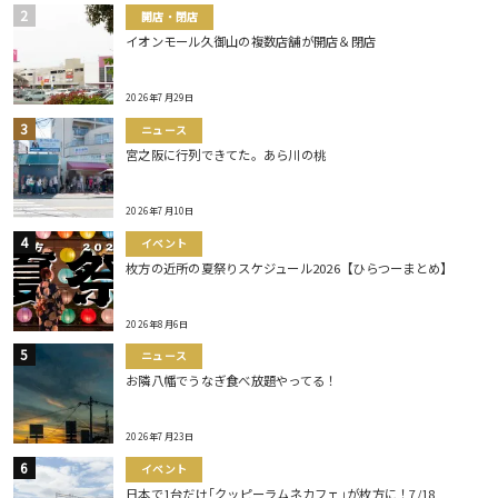
開店・閉店
イオンモール久御山の複数店舗が開店＆閉店
2026年7月29日
ニュース
宮之阪に行列できてた。あら川の桃
2026年7月10日
イベント
枚方の近所の夏祭りスケジュール2026【ひらつーまとめ】
2026年8月6日
ニュース
お隣八幡でうなぎ食べ放題やってる！
2026年7月23日
イベント
日本で1台だけ｢クッピーラムネカフェ｣が枚方に！7/18