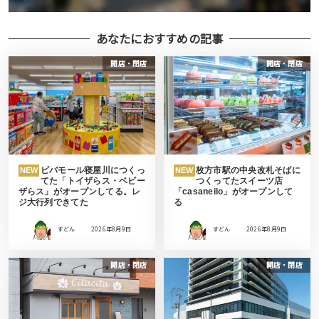
あなたにおすすめの記事
開店・閉店
開店・閉店
ビバモール寝屋川につくっ
枚方市駅の中央改札そばに
NEW
NEW
てた「トイザらス・ベビー
つくってたスイーツ店
ザらス」がオープンしてる。レ
「casaneilo」がオープンして
ジ大行列できてた
る
すどん
2026年8月9日
すどん
2026年8月9日
開店・閉店
開店・閉店