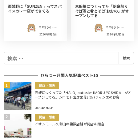
西禁野に「SUNZEN」ってスパ
東船橋につくってた「胡麻切り
イスカレー店ができてる
そば酒と肴とそば おおの」がオ
ープンしてる
モモ＠ひらつー
モモ＠ひらつー
2026年8月5日
2026年8月5日
検
検索
索
ひらつー月間人気記事ベスト10
開店・閉店
高槻につくってた「HALO, patissier KAORU YOSHIDA」がオ
ープンしてる。シロモト出身世界3位パティシエのお店
2026年7月26日
開店・閉店
イオンモール久御山の複数店舗が開店＆閉店