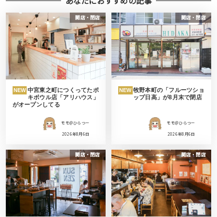
あなたにおすすめの記事
開店・閉店
開店・閉店
中宮東之町につくってたポ
牧野本町の「フルーツショ
NEW
NEW
キボウル店「アリハウス」
ップ日高」が8月末で閉店
がオープンしてる
モモ＠ひらつー
モモ＠ひらつー
2026年8月6日
2026年8月6日
開店・閉店
開店・閉店