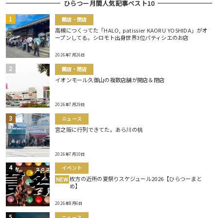
ひらつー月間人気記事ベスト10
開店・閉店
高槻につくってた「HALO, patissier KAORU YOSHIDA」がオ
ープンしてる。シロモト出身世界3位パティシエのお店
2026年7月26日
開店・閉店
イオンモール久御山の複数店舗が開店＆閉店
2026年7月29日
ニュース
宮之阪に行列できてた。あら川の桃
2026年7月10日
イベント
枚方の近所の夏祭りスケジュール2026【ひらつーまと
NEW
め】
2026年8月6日
ニュース