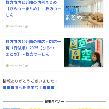
枚方市内と近隣の内科まとめ
【ひらつーまとめ】 – 枚方つー
しん
www.hira2.jp
枚方市内と近隣の開店・閉店一
覧（日付順）2025【ひらつー
まとめ】 – 枚方つーしん
www.hira2.jp
情報ありがとうございました！
■■■情報提供求む！■■■
記事内バナー