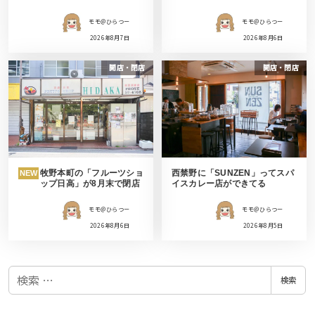
モモ＠ひらつー
モモ＠ひらつー
2026年8月7日
2026年8月6日
開店・閉店
開店・閉店
牧野本町の「フルーツショ
西禁野に「SUNZEN」ってスパ
NEW
ップ日高」が8月末で閉店
イスカレー店ができてる
モモ＠ひらつー
モモ＠ひらつー
2026年8月6日
2026年8月5日
検
検索
索