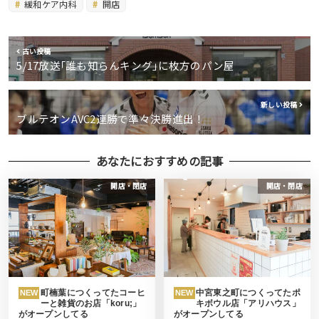
緩和ケア内科
開店
古い投稿
5/17放送｢誰も知らんキング｣に枚方のパン屋
新しい投稿
ブルテオンAVC2連勝で準々決勝進出！
あなたにおすすめの記事
開店・閉店
開店・閉店
町楠葉につくってたコーヒ
中宮東之町につくってたポ
NEW
NEW
ーと雑貨のお店「koru;」
キボウル店「アリハウス」
がオープンしてる
がオープンしてる