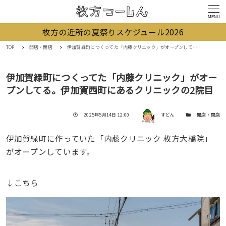
MENU
枚方の近所の夏祭りスケジュール2026
TOP
開店・閉店
伊加賀緑町につくってた「内藤クリニック」がオープンしてる。伊加賀西町にあるクリニックの2院目
伊加賀緑町につくってた「内藤クリニック」がオー
プンしてる。伊加賀西町にあるクリニックの2院目
著者
投稿日
カテゴリー
2025年5月14日 12:00
すどん
開店・閉店
伊加賀緑町に作っていた「内藤クリニック 枚方大橋院」
がオープンしています。
↓こちら