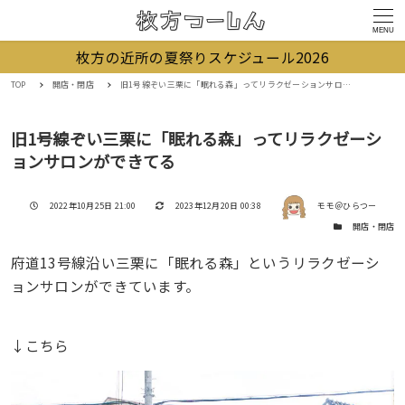
MENU
枚方の近所の夏祭りスケジュール2026
TOP
開店・閉店
旧1号線ぞい三栗に「眠れる森」ってリラクゼーションサロンができてる
旧1号線ぞい三栗に「眠れる森」ってリラクゼーシ
ョンサロンができてる
著者
投稿日
更新日
2022年10月25日 21:00
2023年12月20日 00:38
モモ＠ひらつー
カテゴリー
開店・閉店
府道13号線沿い三栗に「眠れる森」というリラクゼーシ
ョンサロンができています。
↓こちら