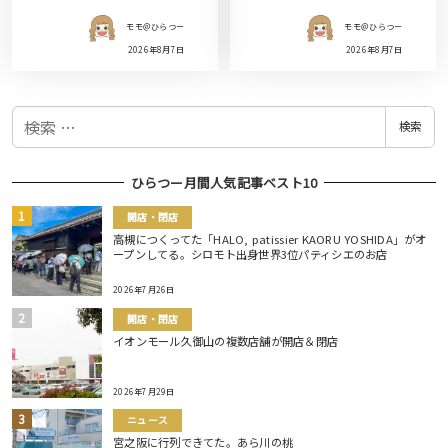
モモ＠ひらつー
モモ＠ひらつー
2026年8月7日
2026年8月7日
検
検索
索
ひらつー月間人気記事ベスト10
開店・閉店
高槻につくってた「HALO, patissier KAORU YOSHIDA」がオ
ープンしてる。シロモト出身世界3位パティシエのお店
2026年7月26日
開店・閉店
イオンモール久御山の複数店舗が開店＆閉店
2026年7月29日
ニュース
宮之阪に行列できてた。あら川の桃