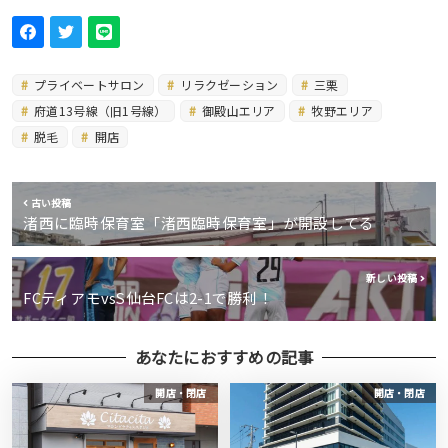
プライベートサロン
リラクゼーション
三栗
府道13号線（旧1号線）
御殿山エリア
牧野エリア
脱毛
開店
古い投稿
渚西に臨時保育室「渚西臨時保育室」が開設してる
新しい投稿
FCティアモvsS仙台FCは2-1で勝利！
あなたにおすすめの記事
開店・閉店
開店・閉店