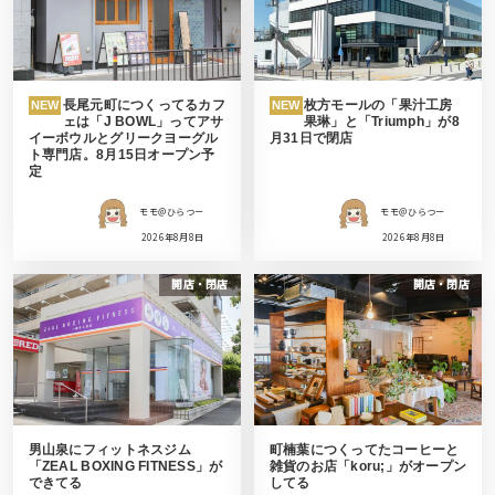
長尾元町につくってるカフ
枚方モールの「果汁工房
NEW
NEW
ェは「J BOWL」ってアサ
果琳」と「Triumph」が8
イーボウルとグリークヨーグル
月31日で閉店
ト専門店。8月15日オープン予
定
モモ＠ひらつー
モモ＠ひらつー
2026年8月8日
2026年8月8日
開店・閉店
開店・閉店
男山泉にフィットネスジム
町楠葉につくってたコーヒーと
「ZEAL BOXING FITNESS」が
雑貨のお店「koru;」がオープン
できてる
してる