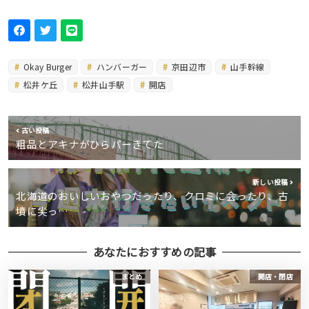
Okay Burger
ハンバーガー
京田辺市
山手幹線
松井ケ丘
松井山手駅
開店
古い投稿
粗品とアキナがひらパーきてた
新しい投稿
北海道のおいしいおやつだったり、クロミに会ったり、古
墳に尖っ…
あなたにおすすめの記事
まとめ
開店・閉店