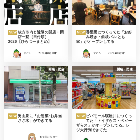
枚方市内と近隣の開店・閉
香里園につくってた「お好
NEW
NEW
店一覧（日付順）
み焼き・鉄板バル とも
2026【ひらつーまとめ】
家」がオープンしてる
すどん
2026年8月10日
すどん
2026年8月9日
開店・閉店
開店・閉店
男山泉に「お惣菜･お弁当
ビバモール寝屋川につくっ
NEW
NEW
ささ木」ができてる
てた「トイザらス・ベビー
ザらス」がオープンしてる。レ
ジ大行列できてた
モモ＠ひらつー