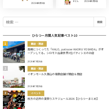
すどん
2026年8月9日
2026年8月9日
検
検索
索
ひらつー月間人気記事ベスト10
開店・閉店
高槻につくってた「HALO, patissier KAORU YOSHIDA」がオ
ープンしてる。シロモト出身世界3位パティシエのお店
2026年7月26日
開店・閉店
イオンモール久御山の複数店舗が開店＆閉店
2026年7月29日
イベント
枚方の近所の夏祭りスケジュール2026【ひらつーまとめ】