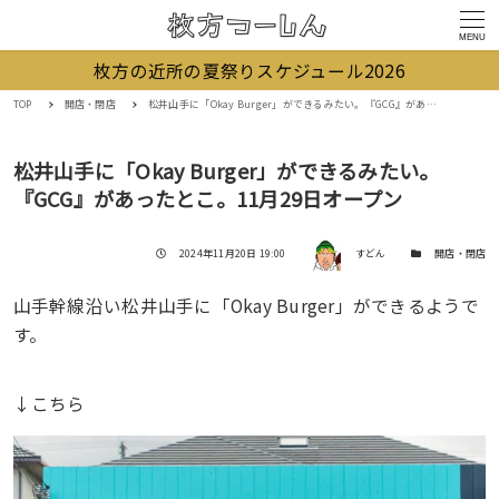
MENU
枚方の近所の夏祭りスケジュール2026
TOP
開店・閉店
松井山手に「Okay Burger」ができるみたい。『GCG』があったとこ。11月29日オープン
松井山手に「Okay Burger」ができるみたい。
『GCG』があったとこ。11月29日オープン
著者
投稿日
カテゴリー
2024年11月20日 19:00
すどん
開店・閉店
山手幹線沿い松井山手に「Okay Burger」ができるようで
す。
↓こちら