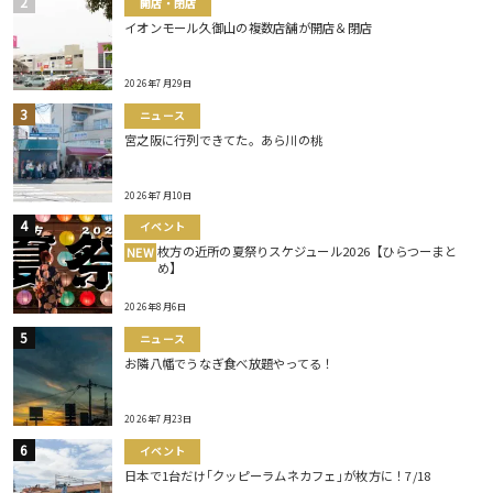
開店・閉店
イオンモール久御山の複数店舗が開店＆閉店
2026年7月29日
ニュース
宮之阪に行列できてた。あら川の桃
2026年7月10日
イベント
枚方の近所の夏祭りスケジュール2026【ひらつーまと
NEW
め】
2026年8月6日
ニュース
お隣八幡でうなぎ食べ放題やってる！
2026年7月23日
イベント
日本で1台だけ｢クッピーラムネカフェ｣が枚方に！7/18