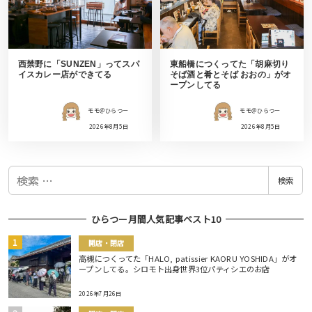
西禁野に「SUNZEN」ってスパ
東船橋につくってた「胡麻切り
イスカレー店ができてる
そば酒と肴とそば おおの」がオ
ープンしてる
モモ＠ひらつー
モモ＠ひらつー
2026年8月5日
2026年8月5日
検
検索
索
ひらつー月間人気記事ベスト10
開店・閉店
高槻につくってた「HALO, patissier KAORU YOSHIDA」がオ
ープンしてる。シロモト出身世界3位パティシエのお店
2026年7月26日