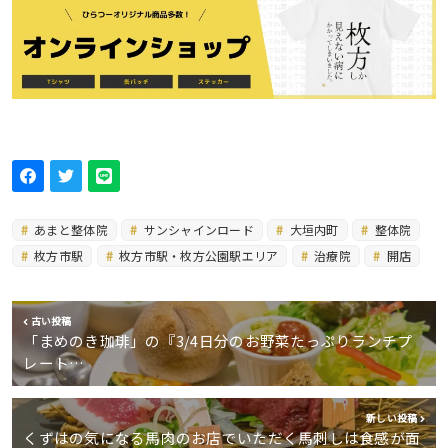
あまと整体院
サンシャインロード
大垣内町
整体院
枚方市駅
枚方市駅・枚方公園駅エリア
治療院
開店
古い投稿
「まめのき珈琲」の『3/4日分のお野菜たっぷりランチプ
レート…
新しい投稿
くずはの気になる馬肉のお店でいただく馬刺しは食感が面