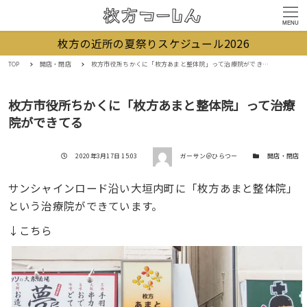
MENU
枚方の近所の夏祭りスケジュール2026
TOP
開店・閉店
枚方市役所ちかくに「枚方あまと整体院」って治療院ができてる
枚方市役所ちかくに「枚方あまと整体院」って治療
院ができてる
著者
投稿日
カテゴリー
2020年3月17日 15:03
ガーサン＠ひらつー
開店・閉店
サンシャインロード沿い大垣内町に「枚方あまと整体院」
という治療院ができています。
↓こちら