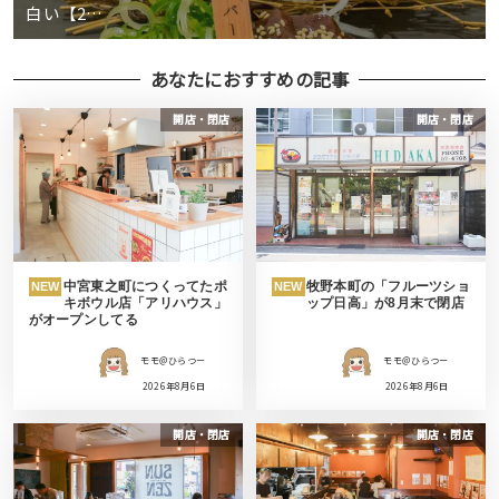
白い【2…
あなたにおすすめの記事
開店・閉店
開店・閉店
中宮東之町につくってたポ
牧野本町の「フルーツショ
NEW
NEW
キボウル店「アリハウス」
ップ日高」が8月末で閉店
がオープンしてる
モモ＠ひらつー
モモ＠ひらつー
2026年8月6日
2026年8月6日
開店・閉店
開店・閉店