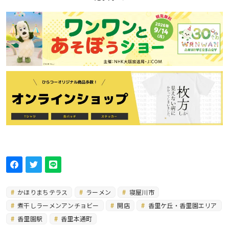
かほりまちテラス
ラーメン
寝屋川市
煮干しラーメンアンチョビー
開店
香里ケ丘・香里園エリア
香里園駅
香里本通町