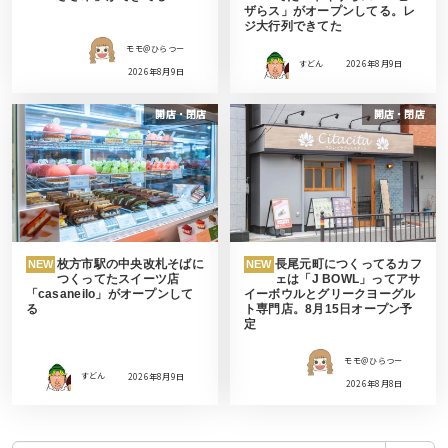
ザらス」がオープンしてる。レ
ジ大行列できてた
モモ＠ひらつー
すどん
2026年8月9日
2026年8月9日
開店・閉店
開店・閉店
枚方市駅の中央改札そばに
長尾元町につくってるカフ
NEW
NEW
つくってたスイーツ店
ェは「J BOWL」ってアサ
「casaneilo」がオープンして
イーボウルとグリークヨーグル
る
ト専門店。8月15日オープン予
定
モモ＠ひらつー
すどん
2026年8月9日
2026年8月8日