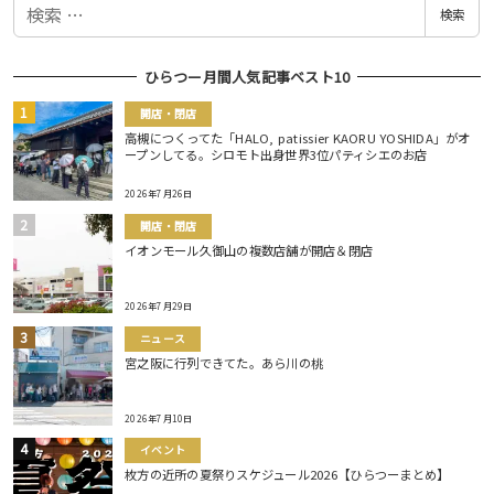
検
検索
索
ひらつー月間人気記事ベスト10
開店・閉店
高槻につくってた「HALO, patissier KAORU YOSHIDA」がオ
ープンしてる。シロモト出身世界3位パティシエのお店
2026年7月26日
開店・閉店
イオンモール久御山の複数店舗が開店＆閉店
2026年7月29日
ニュース
宮之阪に行列できてた。あら川の桃
2026年7月10日
イベント
枚方の近所の夏祭りスケジュール2026【ひらつーまとめ】