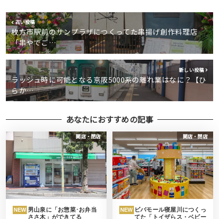
古い投稿
枚方市駅前のサンプラザにつくってた串揚げ創作料理店
「串やでご…
新しい投稿
ラッシュ時に可能となる京阪5000系の離れ業はなに？【ひ
らか…
あなたにおすすめの記事
開店・閉店
開店・閉店
男山泉に「お惣菜･お弁当
ビバモール寝屋川につくっ
NEW
NEW
ささ木」ができてる
てた「トイザらス・ベビー