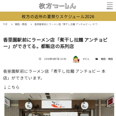
MENU
枚方の近所の夏祭りスケジュール2026
TOP
開店・閉店
香里園駅前にラーメン店「煮干し拉麺 アンチョビー」ができてる。都飯店の系列店
香里園駅前にラーメン店「煮干し拉麺 アンチョビ
ー」ができてる。都飯店の系列店
著者
投稿日
カテゴリー
2018年4月7日 22:00
すどん
開店・閉店
香里園駅前にラーメン店「煮干し拉麺 アンチョビー 本
店」ができています。
↓こちら