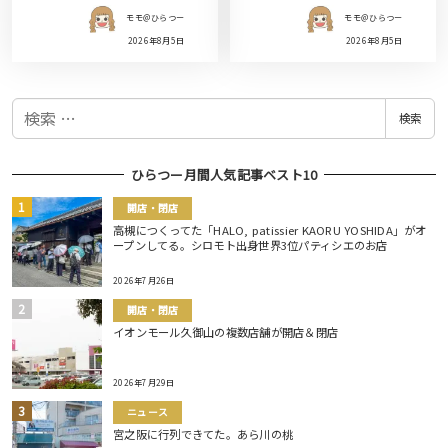
モモ＠ひらつー
モモ＠ひらつー
2026年8月5日
2026年8月5日
検
検索
索
ひらつー月間人気記事ベスト10
開店・閉店
高槻につくってた「HALO, patissier KAORU YOSHIDA」がオ
ープンしてる。シロモト出身世界3位パティシエのお店
2026年7月26日
開店・閉店
イオンモール久御山の複数店舗が開店＆閉店
2026年7月29日
ニュース
宮之阪に行列できてた。あら川の桃