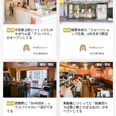
中宮東之町につくってたポ
牧野本町の「フルーツショ
NEW
NEW
キボウル店「アリハウス」
ップ日高」が8月末で閉店
がオープンしてる
モモ＠ひらつー
モモ＠ひらつー
2026年8月6日
2026年8月6日
開店・閉店
開店・閉店
西禁野に「SUNZEN」っ
東船橋につくってた「胡麻切り
NEW
てスパイスカレー店ができ
そば酒と肴とそば おおの」がオ
てる
ープンしてる