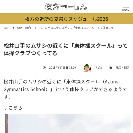
MENU
枚方の近所の夏祭りスケジュール2026
TOP
開店・閉店
松井山手のムサシの近くに「東体操スクール」って体操クラブつくってる
松井山手のムサシの近くに「東体操スクール」って
体操クラブつくってる
著者
投稿日
カテゴリー
2018年6月28日 13:00
すどん
開店・閉店
松井山手のムサシの近くに「東体操スクール（Azuma
Gymnastics School）」という体操クラブができるようで
す。
↓こちら