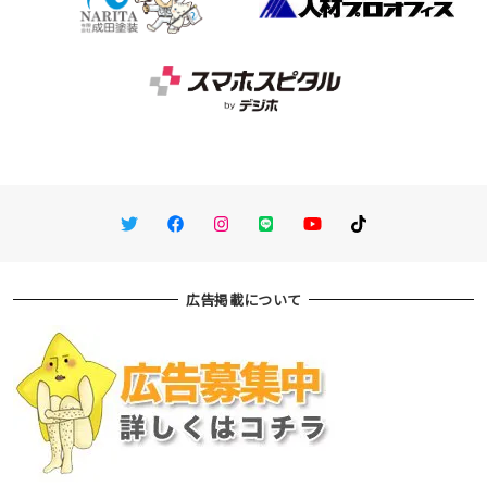
Twitter
Facebook
Instagram
LINE
You Tube
TikTok
広告掲載について