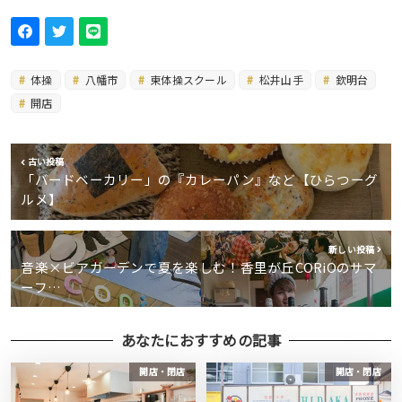
体操
八幡市
東体操スクール
松井山手
欽明台
開店
古い投稿
「バードベーカリー」の『カレーパン』など【ひらつーグ
ルメ】
新しい投稿
音楽×ビアガーデンで夏を楽しむ！香里が丘CORiOのサマ
ーフ…
あなたにおすすめの記事
開店・閉店
開店・閉店