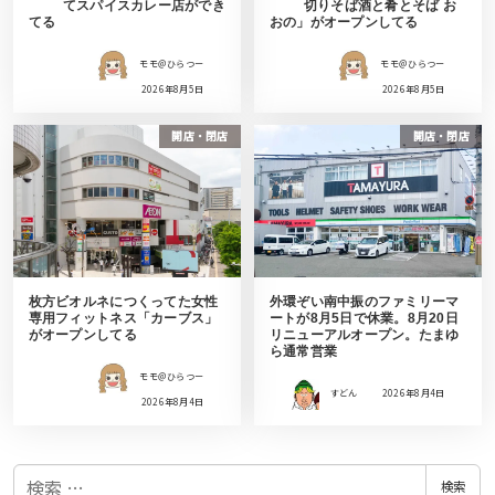
てスパイスカレー店ができ
切りそば酒と肴とそば お
てる
おの」がオープンしてる
モモ＠ひらつー
モモ＠ひらつー
2026年8月5日
2026年8月5日
開店・閉店
開店・閉店
枚方ビオルネにつくってた女性
外環ぞい南中振のファミリーマ
専用フィットネス「カーブス」
ートが8月5日で休業。8月20日
がオープンしてる
リニューアルオープン。たまゆ
ら通常営業
モモ＠ひらつー
すどん
2026年8月4日
2026年8月4日
検
検索