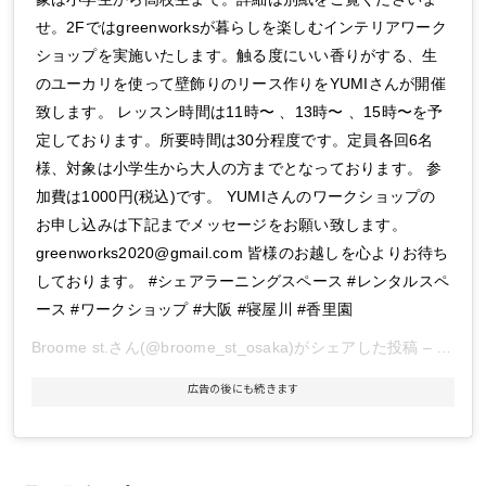
せ。2Fではgreenworksが暮らしを楽しむインテリアワーク
ショップを実施いたします。触る度にいい香りがする、生
のユーカリを使って壁飾りのリース作りをYUMIさんが開催
致します。 レッスン時間は11時〜 、13時〜 、15時〜を予
定しております。所要時間は30分程度です。定員各回6名
様、対象は小学生から大人の方までとなっております。 参
加費は1000円(税込)です。 YUMIさんのワークショップの
お申し込みは下記までメッセージをお願い致します。
greenworks2020@gmail.com 皆様のお越しを心よりお待ち
しております。 #シェアラーニングスペース #レンタルスペ
ース #ワークショップ #大阪 #寝屋川 #香里園
Broome st.
さん(@broome_st_osaka)がシェアした投稿 –
2018
広告の後にも続きます