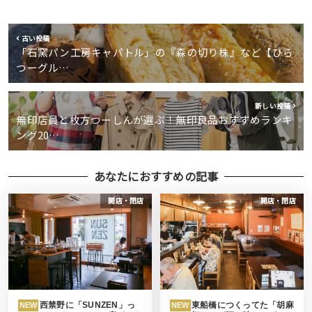
古い投稿
「石窯パン工房キャパトル」の『森の切り株』など【ひら
つーグル…
新しい投稿
無印店員と枚方つーしんが選ぶ！無印良品おすすめランキ
ング20…
あなたにおすすめの記事
開店・閉店
開店・閉店
西禁野に「SUNZEN」っ
東船橋につくってた「胡麻
NEW
NEW