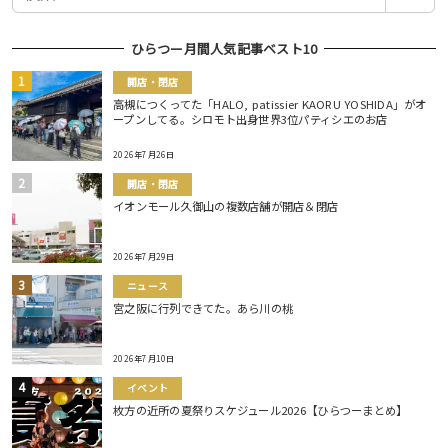
索
ひらつー月間人気記事ベスト10
開店・閉店
高槻につくってた「HALO, patissier KAORU YOSHIDA」がオ
ープンしてる。シロモト出身世界3位パティシエのお店
2026年7月26日
開店・閉店
イオンモール久御山の複数店舗が開店＆閉店
2026年7月29日
ニュース
宮之阪に行列できてた。あら川の桃
2026年7月10日
イベント
枚方の近所の夏祭りスケジュール2026【ひらつーまとめ】