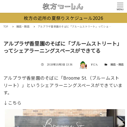
MENU
枚方の近所の夏祭りスケジュール2026
TOP
開店・閉店
アルプラザ香里園のそばに「ブルームストリート」ってシェアラーニングスペースができてる
アルプラザ香里園のそばに「ブルームストリート」
ってシェアラーニングスペースができてる
著者
投稿日
カテゴリー
2018年10月3日 13:36
すどん
開店・閉店
アルプラザ香里園のそばに「Broome St.（ブルームスト
リート）」というシェアラーニングスペースができていま
す。
↓こちら