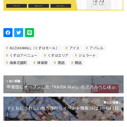
KUZUHAMALL（くずはモール）
アイス
アパレル
くずはアベニュー
くずはエリア
ジェラート
楠葉花園町
樟葉駅
閉店
開店
古い投稿
甲斐田にオープンした「KAIDA Mall」のアカカベとほっ…
新しい投稿
子どもにうれしい枚方市内のイベント情報26(土)〜4月1日
(…