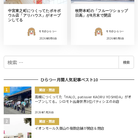
中宮東之町につくってたポキボ
牧野本町の「フルーツショップ
ウル店「アリハウス」がオープ
日高」が8月末で閉店
ンしてる
モモ＠ひらつー
モモ＠ひらつー
2026年8月6日
2026年8月6日
検
検索
索
ひらつー月間人気記事ベスト10
開店・閉店
高槻につくってた「HALO, patissier KAORU YOSHIDA」がオ
ープンしてる。シロモト出身世界3位パティシエのお店
2026年7月26日
開店・閉店
イオンモール久御山の複数店舗が開店＆閉店