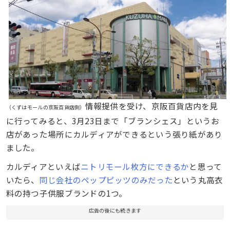
情報提供を受け、京阪百貨店内を見
（くずはモールの京阪百貨店側）
に行ってみると、3月23日まで「ブランシェス」というお
店があった場所にカルディアができるという張り紙があり
ました。
カルディアといえば
ニトリモール枚方にできるか
と思って
いたら、
同じ会社のペップピッツのみだった
という丸高衣
料の持つ子供服ブランドの1つ。
広告の後にも続きます