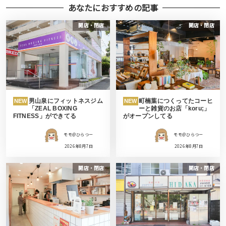
あなたにおすすめの記事
開店・閉店
開店・閉店
男山泉にフィットネスジム
町楠葉につくってたコーヒ
NEW
NEW
「ZEAL BOXING
ーと雑貨のお店「koru;」
FITNESS」ができてる
がオープンしてる
モモ＠ひらつー
モモ＠ひらつー
2026年8月7日
2026年8月7日
開店・閉店
開店・閉店