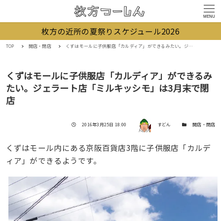
MENU
枚方の近所の夏祭りスケジュール2026
TOP
開店・閉店
くずはモールに子供服店「カルディア」ができるみたい。ジェラート店「ミルキッシモ」は3月末で閉店
くずはモールに子供服店「カルディア」ができるみ
たい。ジェラート店「ミルキッシモ」は3月末で閉
店
著者
投稿日
カテゴリー
2016年3月25日 18:00
すどん
開店・閉店
くずはモール内にある京阪百貨店3階に子供服店「カルデ
ィア」ができるようです。