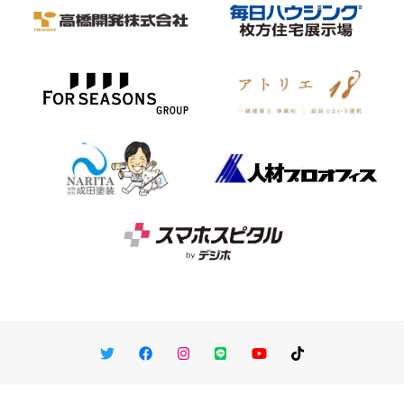
Twitter
Facebook
Instagram
LINE
You Tube
TikTok