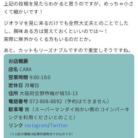
上記の投稿を見たらわかると思うのですが、めっちゃ小さ
くて細かいです！
ジオラマを見に来るだけでも全然大丈夫とのことでした
し、興味ある方は覚えておくといいのでは〜！
実際に県外からくる方もいるのだとか。
あと、カットもリーズナブルですので重宝しそうですね。
お店概要
店名
CARA
営業時間
9:00-18:0
定休日
月曜日
住所
大阪府交野市梅が枝55-13
電話番号
072-808-8892（予約はできません）
駐車場
無（スーパーマンダイ向かい側のコインパーキ
ングを利用くださいとのこと）
リンク
Instagram
/
Twitter
（※上記の情報は記事作成時点でのものです）