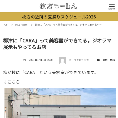
MENU
枚方の近所の夏祭りスケジュール2026
TOP
開店・閉店
郡津に「CARA」って美容室ができてる。ジオラマ展示もやってるお店
郡津に「CARA」って美容室ができてる。ジオラマ
展示もやってるお店
著者
投稿日
カテゴリー
2021年1月11日 15:00
ガーサン＠ひらつー
開店・閉店
梅が枝に「CARA」という美容室ができています。
↓こちら