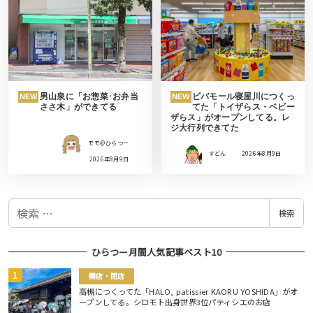
男山泉に「お惣菜･お弁当
ビバモール寝屋川につくっ
NEW
NEW
ささ木」ができてる
てた「トイザらス・ベビー
ザらス」がオープンしてる。レ
ジ大行列できてた
モモ＠ひらつー
すどん
2026年8月9日
2026年8月9日
検
検索
索
ひらつー月間人気記事ベスト10
開店・閉店
高槻につくってた「HALO, patissier KAORU YOSHIDA」がオ
ープンしてる。シロモト出身世界3位パティシエのお店