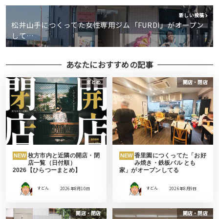
新しい投稿
松井山手につくってた女性専用ジム「FURDI」がオープン
して…
あなたにおすすめの記事
まとめ
開店・閉店
枚方市内と近隣の開店・閉
香里園につくってた「お好
NEW
NEW
店一覧（日付順）
み焼き・鉄板バル とも
2026【ひらつーまとめ】
家」がオープンしてる
すどん
2026年8月10日
すどん
2026年8月9日
開店・閉店
開店・閉店