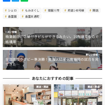
シェロ
もみほぐし
寝屋川市
府道148号線
開店
香里園
香里本通町
古い投稿
楠葉朝日に店舗付きビルができるみたい。10階建てなので
結構景…
新しい投稿
全国高校ラグビー準決勝！東海大仰星vs東福岡の試合を見
てきた…
あなたにおすすめの記事
開店・閉店
開店・閉店