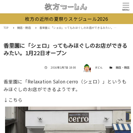
MENU
枚方の近所の夏祭りスケジュール2026
TOP
開店・閉店
香里園に「シェロ」ってもみほぐしのお店ができるみたい。1月22日オープン
香里園に「シェロ」ってもみほぐしのお店ができる
みたい。1月22日オープン
著者
投稿日
カテゴリー
2016年1月7日 18:00
すどん
開店・閉店
香里園に「Relaxation Salon cerro（シェロ）」というも
みほぐしのお店ができるようです。
↓こちら