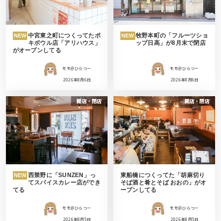
中宮東之町につくってたポ
牧野本町の「フルーツショ
NEW
NEW
キボウル店「アリハウス」
ップ日高」が8月末で閉店
がオープンしてる
モモ＠ひらつー
モモ＠ひらつー
2026年8月6日
2026年8月6日
開店・閉店
開店・閉店
西禁野に「SUNZEN」っ
東船橋につくってた「胡麻切り
NEW
てスパイスカレー店ができ
そば酒と肴とそば おおの」がオ
てる
ープンしてる
モモ＠ひらつー
モモ＠ひらつー
2026年8月5日
2026年8月5日