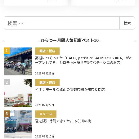
検
検索
索
ひらつー月間人気記事ベスト10
開店・閉店
高槻につくってた「HALO, patissier KAORU YOSHIDA」がオ
ープンしてる。シロモト出身世界3位パティシエのお店
2026年7月26日
開店・閉店
イオンモール久御山の複数店舗が開店＆閉店
2026年7月29日
ニュース
宮之阪に行列できてた。あら川の桃
2026年7月10日