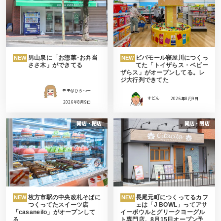
男山泉に「お惣菜･お弁当
ビバモール寝屋川につくっ
NEW
NEW
ささ木」ができてる
てた「トイザらス・ベビー
ザらス」がオープンしてる。レ
ジ大行列できてた
モモ＠ひらつー
すどん
2026年8月9日
2026年8月9日
開店・閉店
開店・閉店
枚方市駅の中央改札そばに
長尾元町につくってるカフ
NEW
NEW
つくってたスイーツ店
ェは「J BOWL」ってアサ
「casaneilo」がオープンして
イーボウルとグリークヨーグル
る
ト専門店。8月15日オープン予