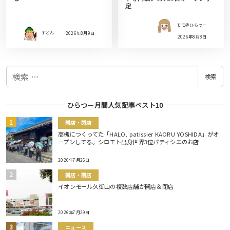
定
モモ＠ひらつー
すどん
2026年8月9日
2026年8月8日
検
検索
索
ひらつー月間人気記事ベスト10
開店・閉店
高槻につくってた「HALO, patissier KAORU YOSHIDA」がオ
ープンしてる。シロモト出身世界3位パティシエのお店
2026年7月26日
開店・閉店
イオンモール久御山の複数店舗が開店＆閉店
2026年7月29日
ニュース