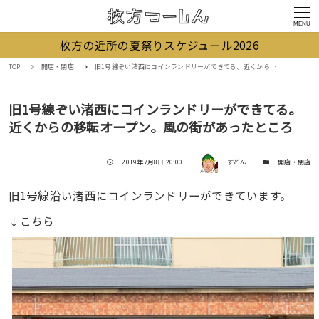
MENU
枚方の近所の夏祭りスケジュール2026
TOP
開店・閉店
旧1号線ぞい渚西にコインランドリーができてる。近くからの移転オープン。風の街があったところ
旧1号線ぞい渚西にコインランドリーができてる。
近くからの移転オープン。風の街があったところ
著者
投稿日
カテゴリー
2019年7月8日 20:00
すどん
開店・閉店
旧1号線沿い渚西にコインランドリーができています。
↓こちら