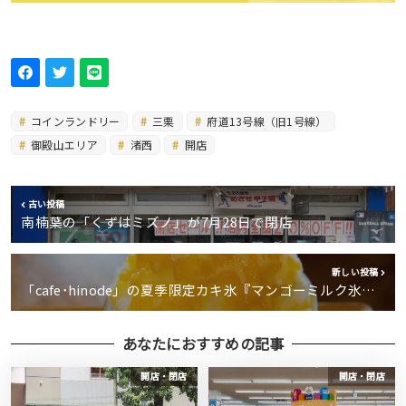
コインランドリー
三栗
府道13号線（旧1号線）
御殿山エリア
渚西
開店
古い投稿
南楠葉の「くずはミズノ」が7月28日で閉店
新しい投稿
「cafe･hinode」の夏季限定カキ氷『マンゴーミルク氷…
あなたにおすすめの記事
開店・閉店
開店・閉店