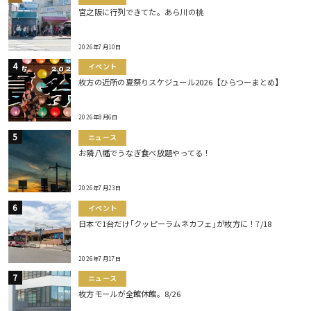
宮之阪に行列できてた。あら川の桃
2026年7月10日
イベント
枚方の近所の夏祭りスケジュール2026【ひらつーまとめ】
2026年8月6日
ニュース
お隣八幡でうなぎ食べ放題やってる！
2026年7月23日
イベント
日本で1台だけ｢クッピーラムネカフェ｣が枚方に！7/18
2026年7月17日
ニュース
枚方モールが全館休館。8/26