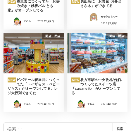
香里園につくってた「お好
男山泉に「お惣菜･お弁当
NEW
NEW
み焼き・鉄板バル とも
ささ木」ができてる
家」がオープンしてる
モモ＠ひらつー
すどん
2026年8月9日
2026年8月9日
開店・閉店
開店・閉店
ビバモール寝屋川につくっ
枚方市駅の中央改札そばに
NEW
NEW
てた「トイザらス・ベビー
つくってたスイーツ店
ザらス」がオープンしてる。レ
「casaneilo」がオープンして
ジ大行列できてた
る
すどん
2026年8月9日
すどん
2026年8月9日
検
検索