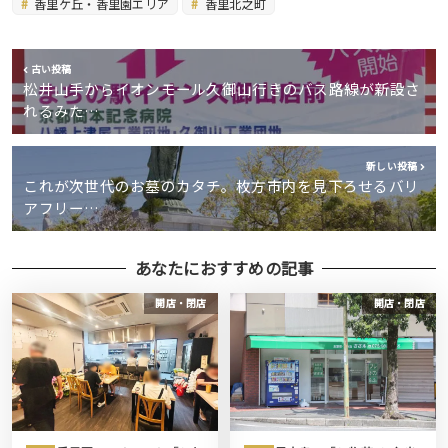
香里ケ丘・香里園エリア
香里北之町
古い投稿
松井山手からイオンモール久御山行きのバス路線が新設さ
れるみた…
新しい投稿
これが次世代のお墓のカタチ。枚方市内を見下ろせるバリ
アフリー…
あなたにおすすめの記事
開店・閉店
開店・閉店