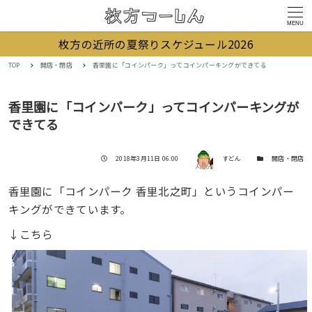
MENU
枚方の近所の夏祭りスケジュール2026
TOP
開店・閉店
香里園に「コインパーク」ってコインパーキングができてる
香里園に「コインパーク」ってコインパーキングが
できてる
著者
投稿日
カテゴリー
2018年3月11日 06:00
すどん
開店・閉店
香里園に「コインパーク 香里北之町」というコインパー
キングができています。
↓こちら