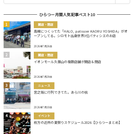
索
ひらつー月間人気記事ベスト10
開店・閉店
高槻につくってた「HALO, patissier KAORU YOSHIDA」がオ
ープンしてる。シロモト出身世界3位パティシエのお店
2026年7月26日
開店・閉店
イオンモール久御山の複数店舗が開店＆閉店
2026年7月29日
ニュース
宮之阪に行列できてた。あら川の桃
2026年7月10日
イベント
枚方の近所の夏祭りスケジュール2026【ひらつーまとめ】