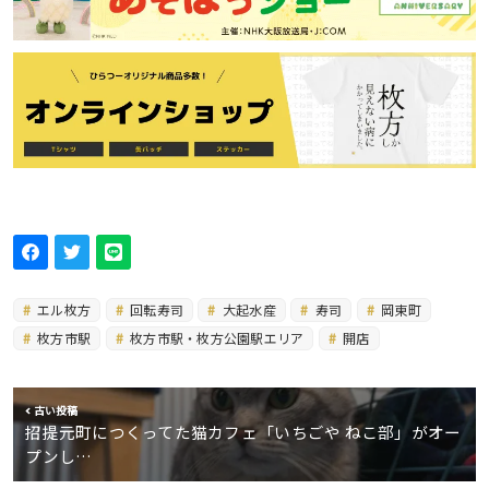
エル枚方
回転寿司
大起水産
寿司
岡東町
枚方市駅
枚方市駅・枚方公園駅エリア
開店
古い投稿
招提元町につくってた猫カフェ「いちごや ねこ部」がオー
プンし…