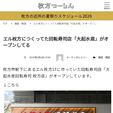
MENU
枚方の近所の夏祭りスケジュール2026
TOP
開店・閉店
エル枚方につくってた回転寿司店「大起水産」がオープンしてる
エル枚方につくってた回転寿司店「大起水産」がオ
ープンしてる
著者
投稿日
カテゴリー
2018年2月6日 20:00
ガーサン＠ひらつー
開店・閉店
枚方市駅下にあるエル枚方1Fに作っていた回転寿司店「大
起水産回転寿司 枚方店」がオープンしています。
↓こちら