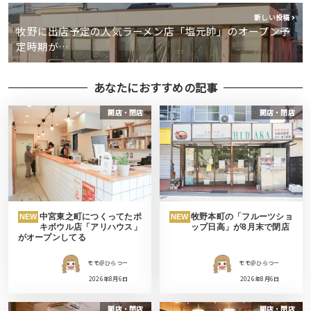
新しい投稿
牧野に出店予定の人気ラーメン店「塩元帥」のオープン予
定時期が…
あなたにおすすめの記事
開店・閉店
開店・閉店
中宮東之町につくってたポ
牧野本町の「フルーツショ
NEW
NEW
キボウル店「アリハウス」
ップ日高」が8月末で閉店
がオープンしてる
モモ＠ひらつー
モモ＠ひらつー
2026年8月6日
2026年8月6日
開店・閉店
開店・閉店