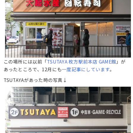
この場所には以前「
TSUTAYA 枚方駅前本店 GAME館
」が
あったところで、12月にも
一度記事にしています
。
TSUTAYAがあった時の写真↓