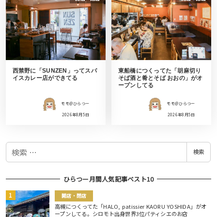
西禁野に「SUNZEN」ってスパ
東船橋につくってた「胡麻切り
イスカレー店ができてる
そば酒と肴とそば おおの」がオ
ープンしてる
モモ＠ひらつー
モモ＠ひらつー
2026年8月5日
2026年8月5日
検
検索
索
ひらつー月間人気記事ベスト10
開店・閉店
高槻につくってた「HALO, patissier KAORU YOSHIDA」がオ
ープンしてる。シロモト出身世界3位パティシエのお店