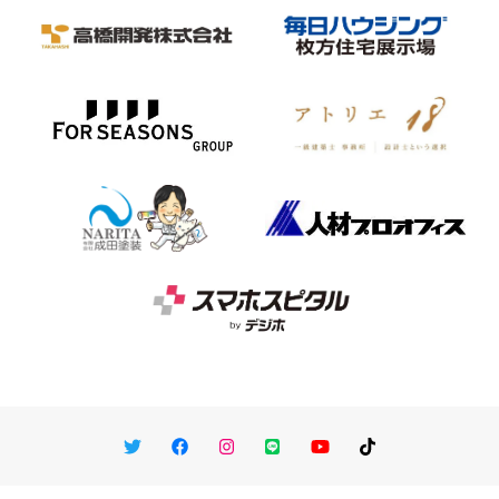
Twitter
Facebook
Instagram
LINE
You Tube
TikTok