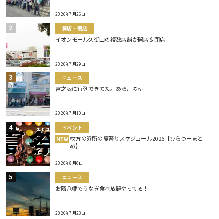
2026年7月26日
開店・閉店
イオンモール久御山の複数店舗が開店＆閉店
2026年7月29日
ニュース
宮之阪に行列できてた。あら川の桃
2026年7月10日
イベント
枚方の近所の夏祭りスケジュール2026【ひらつーまと
NEW
め】
2026年8月6日
ニュース
お隣八幡でうなぎ食べ放題やってる！
2026年7月23日