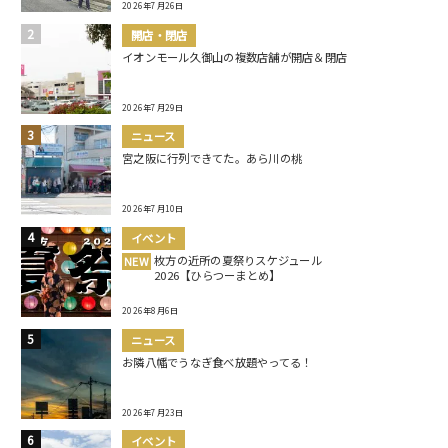
2026年7月26日
開店・閉店
イオンモール久御山の複数店舗が開店＆閉店
2026年7月29日
ニュース
宮之阪に行列できてた。あら川の桃
2026年7月10日
イベント
枚方の近所の夏祭りスケジュール
NEW
2026【ひらつーまとめ】
2026年8月6日
ニュース
お隣八幡でうなぎ食べ放題やってる！
2026年7月23日
イベント