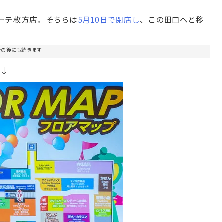
ーテ枚方店。そちらは
5月10日で閉店し
、この田口へと移
告の後にも続きます
図↓