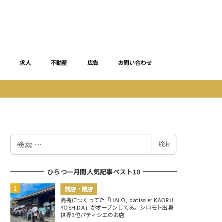
求人
不動産
広告
お問い合わせ
検
検索
索
ひらつー月間人気記事ベスト10
開店・閉店
高槻につくってた「HALO, patissier KAORU
YOSHIDA」がオープンしてる。シロモト出身
世界3位パティシエのお店