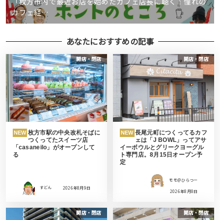
「枚方市内で最近お店を始めたカフェ店長に聴く！憧れの
カフェ経…
あなたにおすすめの記事
開店・閉店
開店・閉店
枚方市駅の中央改札そばに
長尾元町につくってるカフ
NEW
NEW
つくってたスイーツ店
ェは「J BOWL」ってアサ
「casaneilo」がオープンして
イーボウルとグリークヨーグル
る
ト専門店。8月15日オープン予
定
モモ＠ひらつー
すどん
2026年8月9日
2026年8月8日
開店・閉店
開店・閉店