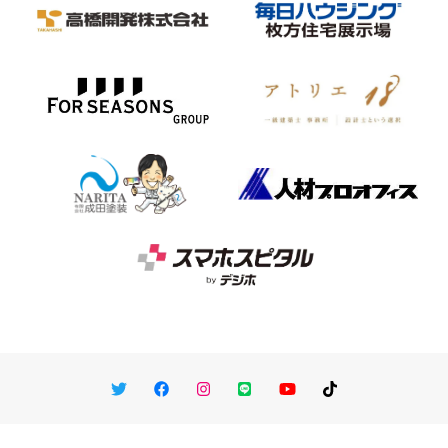
Twitter
Facebook
Instagram
LINE
You Tube
TikTok