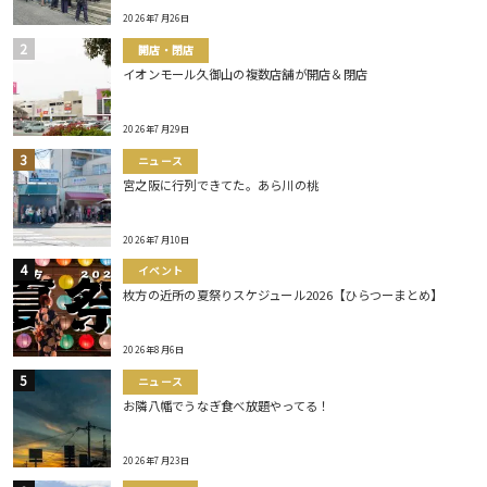
2026年7月26日
開店・閉店
イオンモール久御山の複数店舗が開店＆閉店
2026年7月29日
ニュース
宮之阪に行列できてた。あら川の桃
2026年7月10日
イベント
枚方の近所の夏祭りスケジュール2026【ひらつーまとめ】
2026年8月6日
ニュース
お隣八幡でうなぎ食べ放題やってる！
2026年7月23日