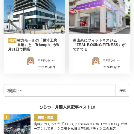
枚方モールの「果汁工房
男山泉にフィットネスジム
NEW
果琳」と「Triumph」が8
「ZEAL BOXING FITNESS」が
月31日で閉店
できてる
モモ＠ひらつー
モモ＠ひらつー
2026年8月8日
2026年8月7日
検
検索
索
ひらつー月間人気記事ベスト10
開店・閉店
高槻につくってた「HALO, patissier KAORU YOSHIDA」がオ
ープンしてる。シロモト出身世界3位パティシエのお店