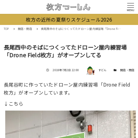
MENU
枚方の近所の夏祭りスケジュール2026
TOP
開店・閉店
長尾西中のそばにつくってたドローン屋内練習場「Drone Field枚方」がオープンしてる
長尾西中のそばにつくってたドローン屋内練習場
「Drone Field枚方」がオープンしてる
著者
投稿日
カテゴリー
2018年7月2日 22:00
すどん
開店・閉店
長尾谷町に作っていたドローン屋内練習場「Drone Field
枚方」がオープンしています。
↓こちら