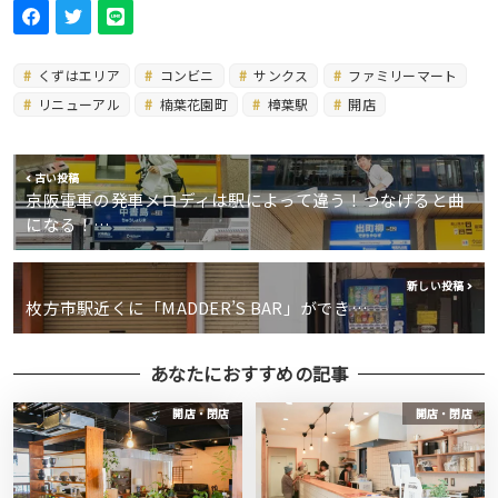
くずはエリア
コンビニ
サンクス
ファミリーマート
リニューアル
楠葉花園町
樟葉駅
開店
古い投稿
京阪電車の発車メロディは駅によって違う！つなげると曲
になる！…
新しい投稿
枚方市駅近くに「MADDER’S BAR」ができ…
あなたにおすすめの記事
開店・閉店
開店・閉店