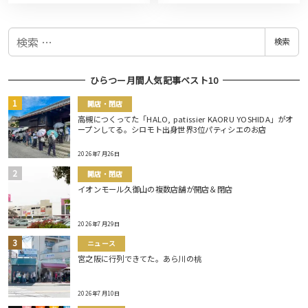
検
検索
索
ひらつー月間人気記事ベスト10
開店・閉店
高槻につくってた「HALO, patissier KAORU YOSHIDA」がオ
ープンしてる。シロモト出身世界3位パティシエのお店
2026年7月26日
開店・閉店
イオンモール久御山の複数店舗が開店＆閉店
2026年7月29日
ニュース
宮之阪に行列できてた。あら川の桃
2026年7月10日