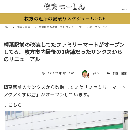
MENU
枚方の近所の夏祭りスケジュール2026
TOP
開店・閉店
樟葉駅前の改装してたファミリーマートがオープンしてる。枚方市内最後の1店舗だったサンクスからのリニューアル
樟葉駅前の改装してたファミリーマートがオープン
してる。枚方市内最後の1店舗だったサンクスから
のリニューアル
著者
投稿日
カテゴリー
2018年6月27日 18:00
すどん
開店・閉店
樟葉駅前のサンクスから改装していた「ファミリーマート
アクアくずは店」がオープンしています。
↓こちら