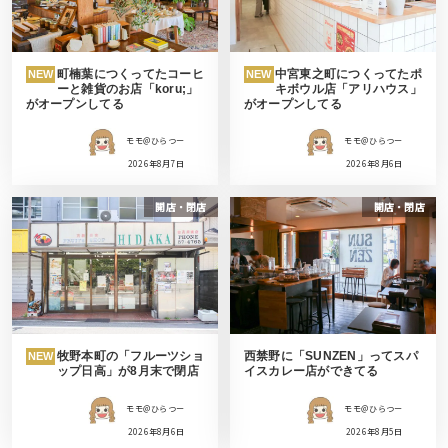
町楠葉につくってたコーヒ
中宮東之町につくってたポ
NEW
NEW
ーと雑貨のお店「koru;」
キボウル店「アリハウス」
がオープンしてる
がオープンしてる
モモ＠ひらつー
モモ＠ひらつー
2026年8月7日
2026年8月6日
開店・閉店
開店・閉店
牧野本町の「フルーツショ
西禁野に「SUNZEN」ってスパ
NEW
ップ日高」が8月末で閉店
イスカレー店ができてる
モモ＠ひらつー
モモ＠ひらつー
2026年8月6日
2026年8月5日