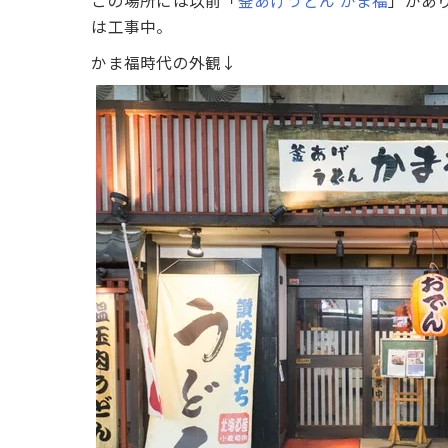
は工事中。
かま福時代の外観↓