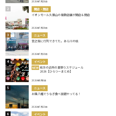
2026年7月26日
開店・閉店
イオンモール久御山の複数店舗が開店＆閉店
2026年7月29日
ニュース
宮之阪に行列できてた。あら川の桃
2026年7月10日
イベント
枚方の近所の夏祭りスケジュール
NEW
2026【ひらつーまとめ】
2026年8月6日
ニュース
お隣八幡でうなぎ食べ放題やってる！
2026年7月23日
イベント