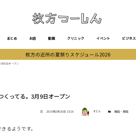
まとめ
お店
動画
クリニック
イベント
ビジネス
枚方の近所の夏祭りスケジュール2026
3月9日オープン
つくってる。3月9日オープン
著者
投稿日
カテゴリー
2018年2月26日 15:26
すどん
開店・閉店
できるようです。