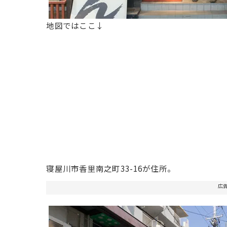
地図ではここ↓
寝屋川市香里南之町33-16が住所。
広