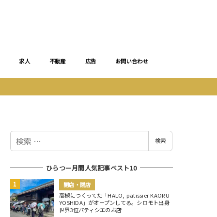
求人
不動産
広告
お問い合わせ
検
検索
索
ひらつー月間人気記事ベスト10
開店・閉店
高槻につくってた「HALO, patissier KAORU
YOSHIDA」がオープンしてる。シロモト出身
世界3位パティシエのお店