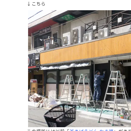
↓こちら
この場所には以前「
釜あげうどん かま福
」があ