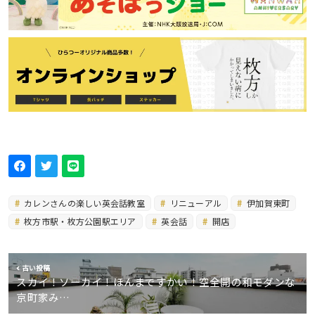
カレンさんの楽しい英会話教室
リニューアル
伊加賀東町
枚方市駅・枚方公園駅エリア
英会話
開店
古い投稿
スカイ！ソーカイ！ほんまですかい！空全開の和モダンな
京町家み…