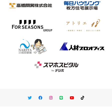
Twitter
Facebook
Instagram
LINE
You Tube
TikTok