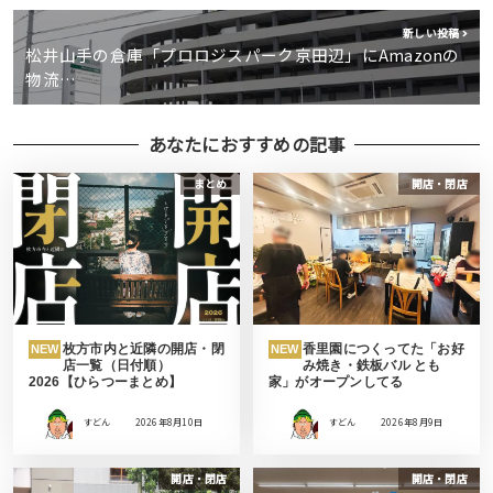
新しい投稿
松井山手の倉庫「プロロジスパーク京田辺」にAmazonの
物流…
あなたにおすすめの記事
まとめ
開店・閉店
枚方市内と近隣の開店・閉
香里園につくってた「お好
NEW
NEW
店一覧（日付順）
み焼き・鉄板バル とも
2026【ひらつーまとめ】
家」がオープンしてる
すどん
2026年8月10日
すどん
2026年8月9日
開店・閉店
開店・閉店