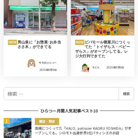
男山泉に「お惣菜･お弁当
ビバモール寝屋川につくっ
NEW
NEW
ささ木」ができてる
てた「トイザらス・ベビー
ザらス」がオープンしてる。レ
ジ大行列できてた
モモ＠ひらつー
すどん
2026年8月9日
2026年8月9日
検
検索
索
ひらつー月間人気記事ベスト10
開店・閉店
高槻につくってた「HALO, patissier KAORU YOSHIDA」がオ
ープンしてる。シロモト出身世界3位パティシエのお店