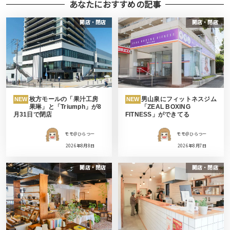
あなたにおすすめの記事
開店・閉店
開店・閉店
枚方モールの「果汁工房
男山泉にフィットネスジム
NEW
NEW
果琳」と「Triumph」が8
「ZEAL BOXING
月31日で閉店
FITNESS」ができてる
モモ＠ひらつー
モモ＠ひらつー
2026年8月8日
2026年8月7日
開店・閉店
開店・閉店