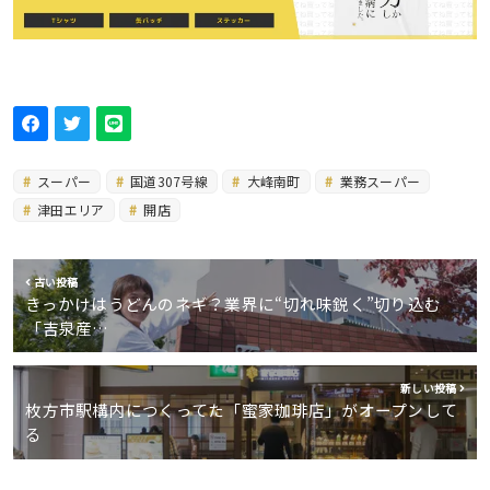
スーパー
国道307号線
大峰南町
業務スーパー
津田エリア
開店
古い投稿
きっかけはうどんのネギ？業界に“切れ味鋭く”切り込む
「吉泉産…
新しい投稿
枚方市駅構内につくってた「蜜家珈琲店」がオープンして
る