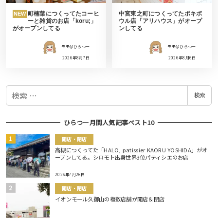
町楠葉につくってたコーヒ
中宮東之町につくってたポキボ
NEW
ーと雑貨のお店「koru;」
ウル店「アリハウス」がオープ
がオープンしてる
ンしてる
モモ＠ひらつー
モモ＠ひらつー
2026年8月7日
2026年8月6日
検
検索
索
ひらつー月間人気記事ベスト10
開店・閉店
高槻につくってた「HALO, patissier KAORU YOSHIDA」がオ
ープンしてる。シロモト出身世界3位パティシエのお店
2026年7月26日
開店・閉店
イオンモール久御山の複数店舗が開店＆閉店