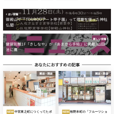
古い投稿
御殿山で「TOUROUアート甲子園」って燈籠を使った神社
仏閣…
新しい投稿
鍵屋別館1F「きしなや」が「あまから手帖」に掲載/山田
池に鷹…
あなたにおすすめの記事
開店・閉店
開店・閉店
中宮東之町につくってたポ
牧野本町の「フルーツショ
NEW
NEW