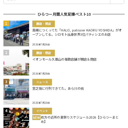
索
ひらつー月間人気記事ベスト10
開店・閉店
高槻につくってた「HALO, patissier KAORU YOSHIDA」がオ
ープンしてる。シロモト出身世界3位パティシエのお店
2026年7月26日
開店・閉店
イオンモール久御山の複数店舗が開店＆閉店
2026年7月29日
ニュース
宮之阪に行列できてた。あら川の桃
2026年7月10日
イベント
枚方の近所の夏祭りスケジュール2026【ひらつーまと
NEW
め】