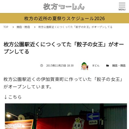
MENU
枚方の近所の夏祭りスケジュール2026
TOP
開店・閉店
枚方公園駅近くにつくってた「餃子の女王」がオープンしてる
枚方公園駅近くにつくってた「餃子の女王」がオー
プンしてる
著者
投稿日
カテゴリー
2015年11月25日 18:30
すどん
開店・閉店
枚方公園駅近くの伊加賀東町に作っていた「餃子の女王」
がオープンしています。
↓こちら