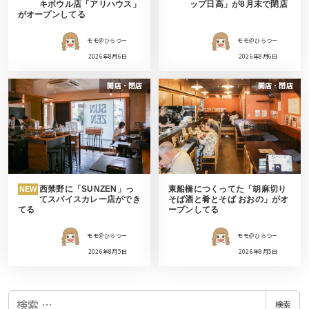
キボウル店「アリハウス」
ップ日高」が8月末で閉店
がオープンしてる
モモ＠ひらつー
モモ＠ひらつー
2026年8月6日
2026年8月6日
開店・閉店
開店・閉店
西禁野に「SUNZEN」っ
東船橋につくってた「胡麻切り
NEW
てスパイスカレー店ができ
そば酒と肴とそば おおの」がオ
てる
ープンしてる
モモ＠ひらつー
モモ＠ひらつー
2026年8月5日
2026年8月5日
検
検索