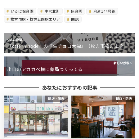
いろは保育園
中宮北町
保育園
府道144号線
枚方市駅・枚方公園駅エリア
開店
古い投稿
「cafe･hinode」の『生チョコ大福』（枚方市枚方上之…
新しい投稿
出口のアカカベ横に薬局つくってる
あなたにおすすめの記事
開店・閉店
開店・閉店