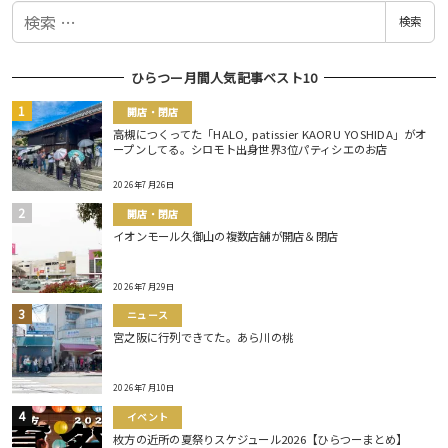
検
検索
索
ひらつー月間人気記事ベスト10
開店・閉店
高槻につくってた「HALO, patissier KAORU YOSHIDA」がオ
ープンしてる。シロモト出身世界3位パティシエのお店
2026年7月26日
開店・閉店
イオンモール久御山の複数店舗が開店＆閉店
2026年7月29日
ニュース
宮之阪に行列できてた。あら川の桃
2026年7月10日
イベント
枚方の近所の夏祭りスケジュール2026【ひらつーまとめ】