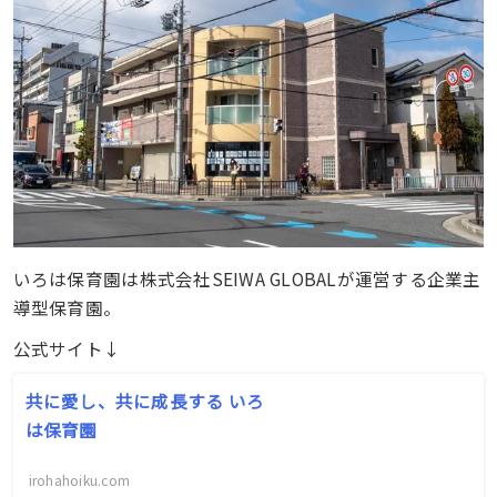
いろは保育園は株式会社SEIWA GLOBALが運営する企業主
導型保育園。
公式サイト↓
共に愛し、共に成長する いろ
は保育園
irohahoiku.com