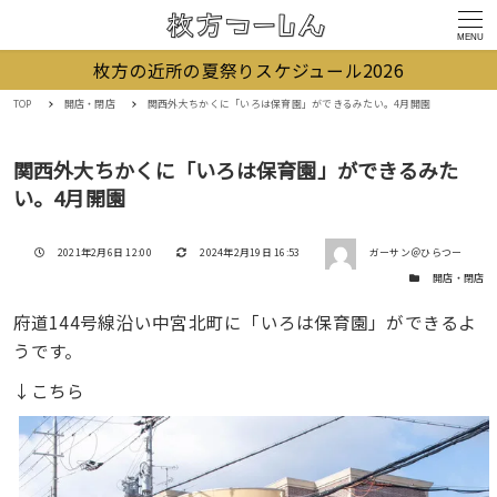
MENU
枚方の近所の夏祭りスケジュール2026
TOP
開店・閉店
関西外大ちかくに「いろは保育園」ができるみたい。4月開園
関西外大ちかくに「いろは保育園」ができるみた
い。4月開園
著者
投稿日
更新日
2021年2月6日 12:00
2024年2月19日 16:53
ガーサン＠ひらつー
カテゴリー
開店・閉店
府道144号線沿い中宮北町に「いろは保育園」ができるよ
うです。
↓こちら