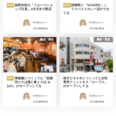
牧野本町の「フルーツショ
西禁野に「SUNZEN」っ
NEW
NEW
ップ日高」が8月末で閉店
てスパイスカレー店ができ
てる
モモ＠ひらつー
モモ＠ひらつー
2026年8月6日
2026年8月5日
開店・閉店
開店・閉店
東船橋につくってた「胡麻
枚方ビオルネにつくってた女性
NEW
切りそば酒と肴とそば お
専用フィットネス「カーブス」
おの」がオープンしてる
がオープンしてる
モモ＠ひらつー
モモ＠ひらつー
2026年8月5日
2026年8月4日