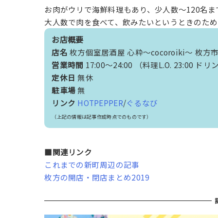
お肉がウリで海鮮料理もあり、少人数～120名
大人数で肉を食べて、飲みたいというときのため
お店概要
店名
枚方個室居酒屋 心粋～cocoroiki～ 枚方
営業時間
17:00～24:00 （料理L.O. 23:00 ドリン
定休日
無休
駐車場
無
リンク
HOTPEPPER
/
ぐるなび
（上記の情報は記事作成時点でのものです）
■関連リンク
これまでの新町周辺の記事
枚方の開店・閉店まとめ2019