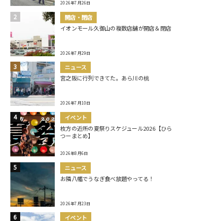
2026年7月26日
開店・閉店
イオンモール久御山の複数店舗が開店＆閉店
2026年7月29日
ニュース
宮之阪に行列できてた。あら川の桃
2026年7月10日
イベント
枚方の近所の夏祭りスケジュール2026【ひら
つーまとめ】
2026年8月6日
ニュース
お隣八幡でうなぎ食べ放題やってる！
2026年7月23日
イベント