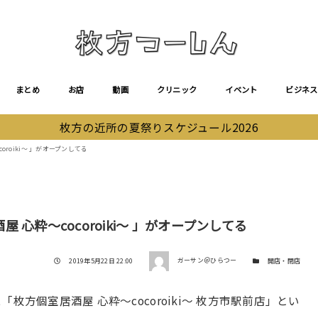
まとめ
お店
動画
クリニック
イベント
ビジネス
枚方の近所の夏祭りスケジュール2026
roiki～ 」がオープンしてる
心粋～cocoroiki～ 」がオープンしてる
著者
投稿日
カテゴリー
2019年5月22日 22:00
ガーサン＠ひらつー
開店・閉店
方個室居酒屋 心粋～cocoroiki～ 枚方市駅前店」とい