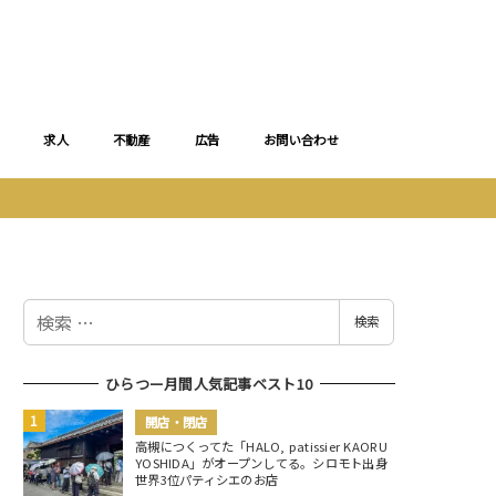
求人
不動産
広告
お問い合わせ
検
検索
索
ひらつー月間人気記事ベスト10
開店・閉店
高槻につくってた「HALO, patissier KAORU
YOSHIDA」がオープンしてる。シロモト出身
世界3位パティシエのお店