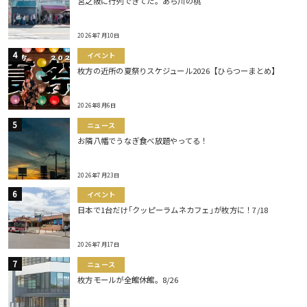
宮之阪に行列できてた。あら川の桃
2026年7月10日
イベント
枚方の近所の夏祭りスケジュール2026【ひらつーまとめ】
2026年8月6日
ニュース
お隣八幡でうなぎ食べ放題やってる！
2026年7月23日
イベント
日本で1台だけ｢クッピーラムネカフェ｣が枚方に！7/18
2026年7月17日
ニュース
枚方モールが全館休館。8/26