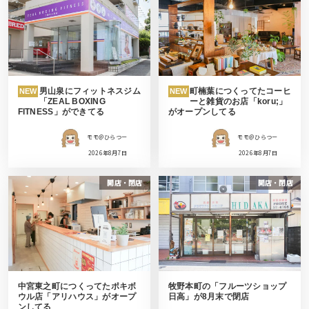
男山泉にフィットネスジム
町楠葉につくってたコーヒ
NEW
NEW
「ZEAL BOXING
ーと雑貨のお店「koru;」
FITNESS」ができてる
がオープンしてる
モモ＠ひらつー
モモ＠ひらつー
2026年8月7日
2026年8月7日
開店・閉店
開店・閉店
中宮東之町につくってたポキボ
牧野本町の「フルーツショップ
ウル店「アリハウス」がオープ
日高」が8月末で閉店
ンしてる