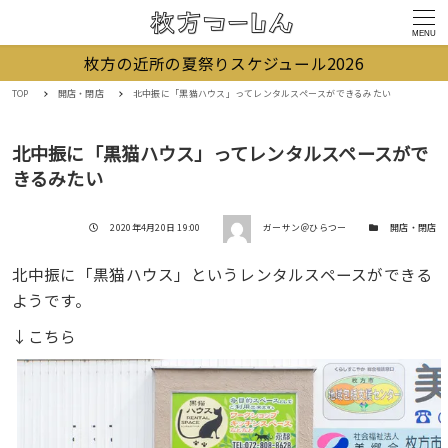
MENU
枚方の近所の夏祭りスケジュール2026
TOP
開店・閉店
北中振に「黒猫ハウス」ってレンタルスペースができるみたい
北中振に「黒猫ハウス」ってレンタルスペースがで
きるみたい
著者
投稿日
カテゴリー
2020年4月20日 19:00
ガーサン＠ひらつー
開店・閉店
北中振に「黒猫ハウス」というレンタルスペースができる
ようです。
↓こちら