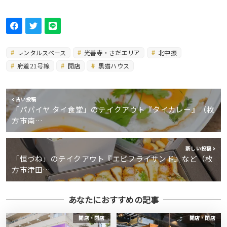
レンタルスペース
光善寺・さだエリア
北中振
府道21号線
開店
黒猫ハウス
古い投稿
「パパイヤ タイ食堂」のテイクアウト『タイカレー』（枚
方市南…
新しい投稿
「恒づね」のテイクアウト『エビフライサンド』など（枚
方市津田…
あなたにおすすめの記事
開店・閉店
開店・閉店