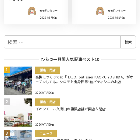
モモ＠ひらつー
モモ＠ひらつー
2026年8月6日
2026年8月6日
検
検索
索
ひらつー月間人気記事ベスト10
開店・閉店
高槻につくってた「HALO, patissier KAORU YOSHIDA」がオ
ープンしてる。シロモト出身世界3位パティシエのお店
2026年7月26日
開店・閉店
イオンモール久御山の複数店舗が開店＆閉店
2026年7月29日
ニュース