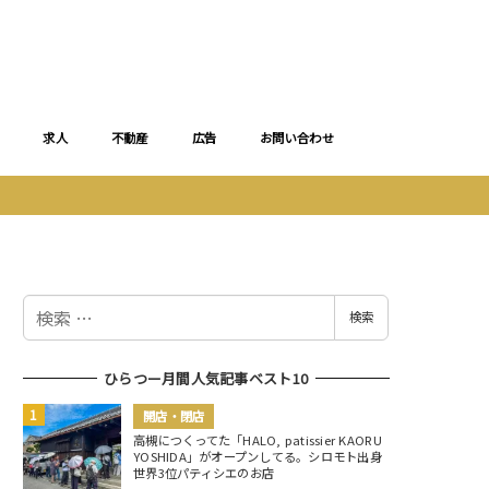
求人
不動産
広告
お問い合わせ
検
検索
索
ひらつー月間人気記事ベスト10
開店・閉店
高槻につくってた「HALO, patissier KAORU
YOSHIDA」がオープンしてる。シロモト出身
世界3位パティシエのお店