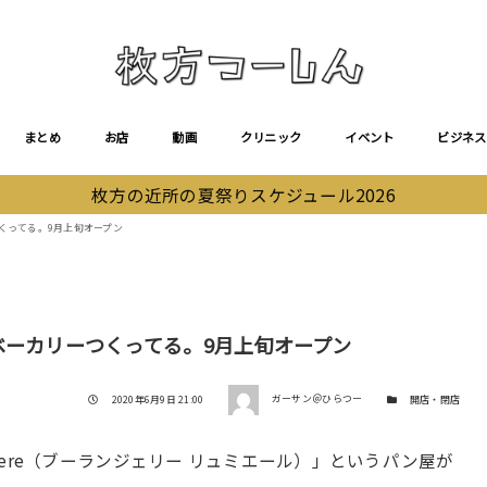
まとめ
お店
動画
クリニック
イベント
ビジネス
枚方の近所の夏祭りスケジュール2026
リーつくってる。9月上旬オープン
e」ってベーカリーつくってる。9月上旬オープン
著者
投稿日
カテゴリー
2020年6月9日 21:00
ガーサン＠ひらつー
開店・閉店
lumiere（ブーランジェリー リュミエール ）」というパン屋が