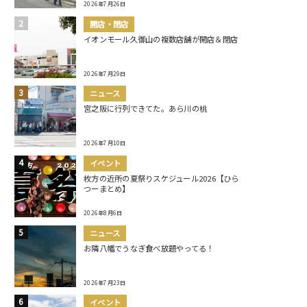
2026年7月26日
開店・閉店
イオンモール久御山の複数店舗が開店＆閉店
2026年7月29日
ニュース
宮之阪に行列できてた。あら川の桃
2026年7月10日
イベント
枚方の近所の夏祭りスケジュール2026【ひら
つーまとめ】
2026年8月6日
ニュース
お隣八幡でうなぎ食べ放題やってる！
2026年7月23日
イベント