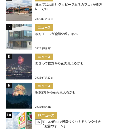
日本で1台だけ｢クッピーラムネカフェ｣が枚方
に！7/18
2026年7月17日
ニュース
枚方モールが全館休館。8/26
2026年8月3日
ニュース
あさって枚方から花火見えるかも
2026年7月20日
ニュース
8/5枚方から花火見えるかも
2026年8月2日
PRニュース
涼しい館内で健幸づくり！ドリンク付き
PR
｢避暑ウォーク｣