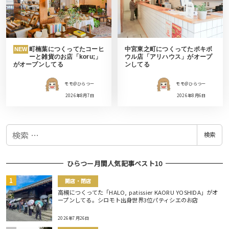
町楠葉につくってたコーヒ
中宮東之町につくってたポキボ
NEW
ーと雑貨のお店「koru;」
ウル店「アリハウス」がオープ
がオープンしてる
ンしてる
モモ＠ひらつー
モモ＠ひらつー
2026年8月7日
2026年8月6日
検
検索
索
ひらつー月間人気記事ベスト10
開店・閉店
高槻につくってた「HALO, patissier KAORU YOSHIDA」がオ
ープンしてる。シロモト出身世界3位パティシエのお店
2026年7月26日