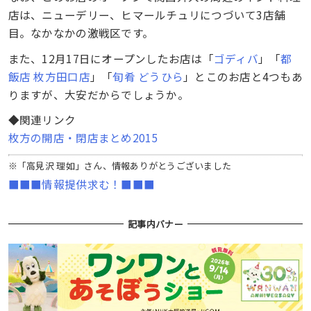
店は、ニューデリー、ヒマールチュリにつづいて3店舗
目。なかなかの激戦区です。
また、12月17日にオープンしたお店は「
ゴディバ
」「
都
飯店 枚方田口店
」「
旬肴 どうひら
」とこのお店と4つもあ
りますが、大安だからでしょうか。
◆関連リンク
枚方の開店・閉店まとめ2015
※「高見沢 理如」さん、情報ありがとうございました
■■■情報提供求む！■■■
記事内バナー