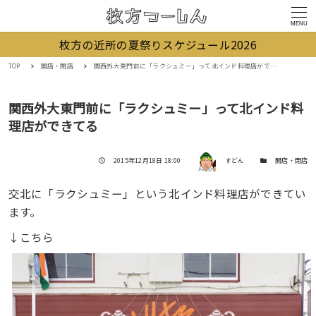
MENU
枚方の近所の夏祭りスケジュール2026
TOP
開店・閉店
関西外大東門前に「ラクシュミー」って北インド料理店ができてる
関西外大東門前に「ラクシュミー」って北インド料
理店ができてる
著者
投稿日
カテゴリー
2015年12月18日 18:00
すどん
開店・閉店
交北に「ラクシュミー」という北インド料理店ができてい
ます。
↓こちら