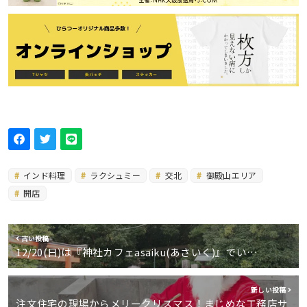
インド料理
ラクシュミー
交北
御殿山エリア
開店
古い投稿
12/20(日)は『神社カフェasaiku(あさいく)』でい…
新しい投稿
注文住宅の現場からメリークリスマス！まじめな工務店サ