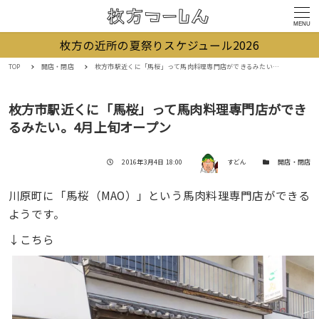
MENU
枚方の近所の夏祭りスケジュール2026
TOP
開店・閉店
枚方市駅近くに「馬桜」って馬肉料理専門店ができるみたい。4月上旬オープン
枚方市駅近くに「馬桜」って馬肉料理専門店ができ
るみたい。4月上旬オープン
著者
投稿日
カテゴリー
2016年3月4日 18:00
すどん
開店・閉店
川原町に「馬桜（MAO）」という馬肉料理専門店ができる
ようです。
↓こちら