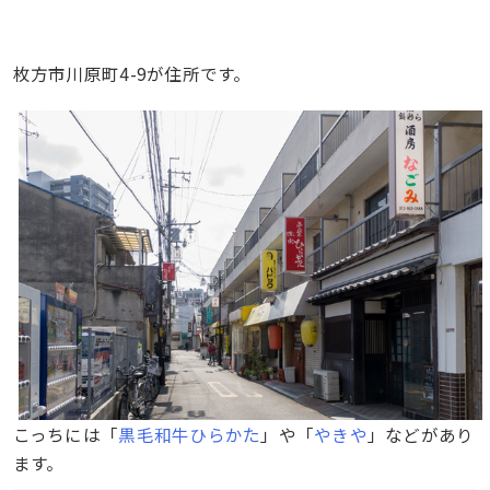
枚方市川原町4-9が住所です。
こっちには「
黒毛和牛ひらかた
」や「
やきや
」などがあり
ます。