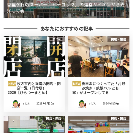
香里ケ丘のスーパー「ピーコック」の運営がイオンから光
洋って会…
あなたにおすすめの記事
まとめ
開店・閉店
枚方市内と近隣の開店・閉
香里園につくってた「お好
NEW
NEW
店一覧（日付順）
み焼き・鉄板バル とも
2026【ひらつーまとめ】
家」がオープンしてる
すどん
2026年8月10日
すどん
2026年8月9日
開店・閉店
開店・閉店