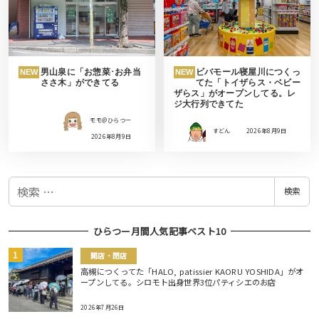
男山泉に「お惣菜･お弁当
ビバモール寝屋川につくっ
NEW
NEW
ささ木」ができてる
てた「トイザらス・ベビー
ザらス」がオープンしてる。レ
ジ大行列できてた
モモ＠ひらつー
すどん
2026年8月9日
2026年8月9日
検
検索
索
ひらつー月間人気記事ベスト10
開店・閉店
高槻につくってた「HALO, patissier KAORU YOSHIDA」がオ
ープンしてる。シロモト出身世界3位パティシエのお店
2026年7月26日