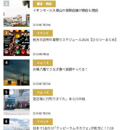
開店・閉店
イオンモール久御山の複数店舗が開店＆閉店
2026年7月29日
イベント
枚方の近所の夏祭りスケジュール2026【ひらつーまとめ】
2026年8月6日
ニュース
お隣八幡でうなぎ食べ放題やってる！
2026年7月23日
ニュース
宮之阪に行列できてた。あら川の桃
2026年7月10日
イベント
日本で1台だけ｢クッピーラムネカフェ｣が枚方に！7/18