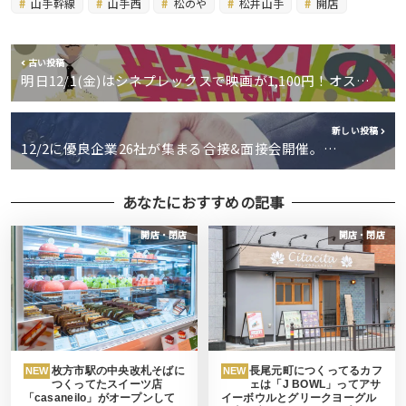
山手幹線
山手西
松のや
松井山手
開店
古い投稿
明日12/1(金)はシネプレックスで映画が1,100円！オス…
新しい投稿
12/2に優良企業26社が集まる合接&面接会開催。…
あなたにおすすめの記事
開店・閉店
開店・閉店
枚方市駅の中央改札そばに
長尾元町につくってるカフ
NEW
NEW
つくってたスイーツ店
ェは「J BOWL」ってアサ
「casaneilo」がオープンして
イーボウルとグリークヨーグル