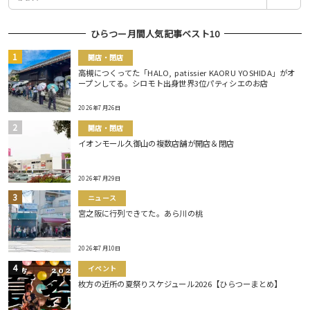
索
ひらつー月間人気記事ベスト10
開店・閉店
高槻につくってた「HALO, patissier KAORU YOSHIDA」がオ
ープンしてる。シロモト出身世界3位パティシエのお店
2026年7月26日
開店・閉店
イオンモール久御山の複数店舗が開店＆閉店
2026年7月29日
ニュース
宮之阪に行列できてた。あら川の桃
2026年7月10日
イベント
枚方の近所の夏祭りスケジュール2026【ひらつーまとめ】