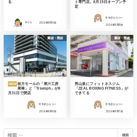
る
ト専門店。8月15日オープン予
定
モモ＠ひらつー
すどん
2026年8月9日
2026年8月8日
開店・閉店
開店・閉店
枚方モールの「果汁工房
男山泉にフィットネスジム
NEW
果琳」と「Triumph」が8
「ZEAL BOXING FITNESS」が
月31日で閉店
できてる
モモ＠ひらつー
モモ＠ひらつー
2026年8月8日
2026年8月7日
検
検索