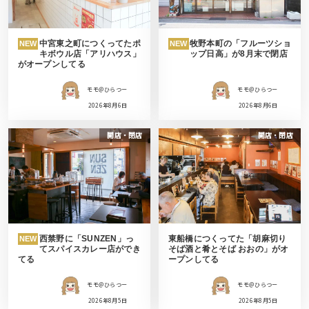
中宮東之町につくってたポ
牧野本町の「フルーツショ
NEW
NEW
キボウル店「アリハウス」
ップ日高」が8月末で閉店
がオープンしてる
モモ＠ひらつー
モモ＠ひらつー
2026年8月6日
2026年8月6日
開店・閉店
開店・閉店
西禁野に「SUNZEN」っ
東船橋につくってた「胡麻切り
NEW
てスパイスカレー店ができ
そば酒と肴とそば おおの」がオ
てる
ープンしてる
モモ＠ひらつー
モモ＠ひらつー
2026年8月5日
2026年8月5日