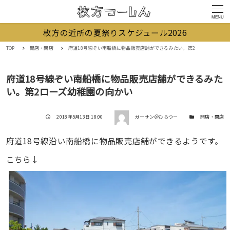
MENU
枚方の近所の夏祭りスケジュール2026
TOP
開店・閉店
府道18号線ぞい南船橋に物品販売店舗ができるみたい。第2ローズ幼稚園の向かい
府道18号線ぞい南船橋に物品販売店舗ができるみた
い。第2ローズ幼稚園の向かい
著者
投稿日
カテゴリー
2018年5月13日 18:00
ガーサン＠ひらつー
開店・閉店
府道18号線沿い南船橋に物品販売店舗ができるようです。
こちら↓