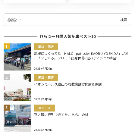
検
検索
索
ひらつー月間人気記事ベスト10
開店・閉店
高槻につくってた「HALO, patissier KAORU YOSHIDA」がオ
ープンしてる。シロモト出身世界3位パティシエのお店
2026年7月26日
開店・閉店
イオンモール久御山の複数店舗が開店＆閉店
2026年7月29日
ニュース
宮之阪に行列できてた。あら川の桃
2026年7月10日