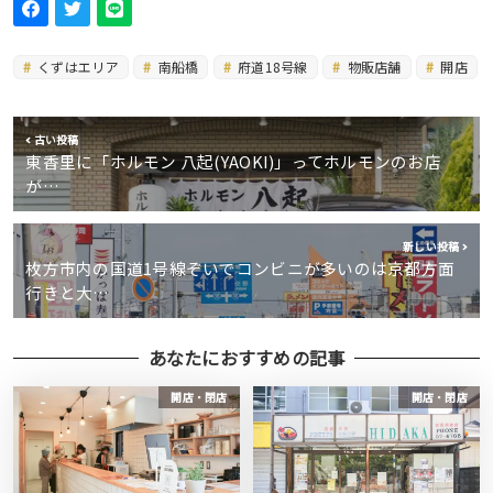
くずはエリア
南船橋
府道18号線
物販店舗
開店
古い投稿
東香里に「ホルモン 八起(YAOKI)」ってホルモンのお店
が…
新しい投稿
枚方市内の国道1号線ぞいでコンビニが多いのは京都方面
行きと大…
あなたにおすすめの記事
開店・閉店
開店・閉店