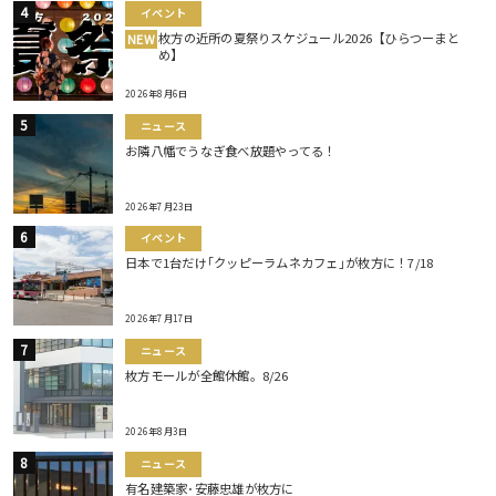
イベント
枚方の近所の夏祭りスケジュール2026【ひらつーまと
NEW
め】
2026年8月6日
ニュース
お隣八幡でうなぎ食べ放題やってる！
2026年7月23日
イベント
日本で1台だけ｢クッピーラムネカフェ｣が枚方に！7/18
2026年7月17日
ニュース
枚方モールが全館休館。8/26
2026年8月3日
ニュース
有名建築家･安藤忠雄が枚方に