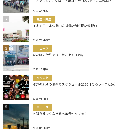
ープンしてる。シロモト出身世界3位パティシエのお店
2026年7月26日
開店・閉店
イオンモール久御山の複数店舗が開店＆閉店
2026年7月29日
ニュース
宮之阪に行列できてた。あら川の桃
2026年7月10日
イベント
枚方の近所の夏祭りスケジュール2026【ひらつーまとめ】
2026年8月6日
ニュース
お隣八幡でうなぎ食べ放題やってる！
2026年7月23日