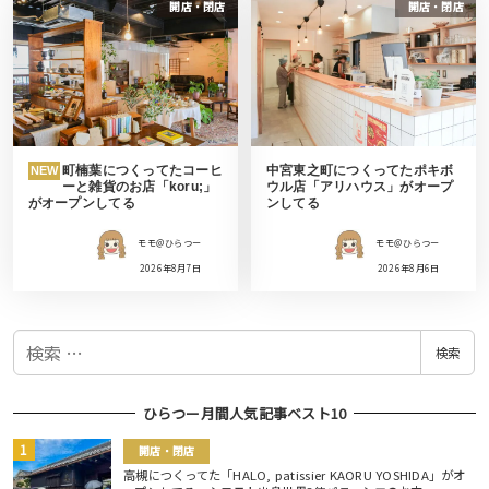
開店・閉店
開店・閉店
町楠葉につくってたコーヒ
中宮東之町につくってたポキボ
NEW
ーと雑貨のお店「koru;」
ウル店「アリハウス」がオープ
がオープンしてる
ンしてる
モモ＠ひらつー
モモ＠ひらつー
2026年8月7日
2026年8月6日
検
検索
索
ひらつー月間人気記事ベスト10
開店・閉店
高槻につくってた「HALO, patissier KAORU YOSHIDA」がオ