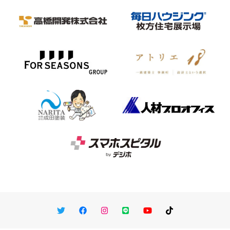
Twitter
Facebook
Instagram
LINE
You Tube
TikTok