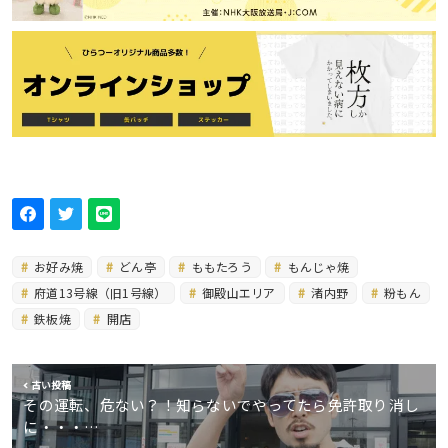
お好み焼
どん亭
ももたろう
もんじゃ焼
府道13号線（旧1号線）
御殿山エリア
渚内野
粉もん
鉄板焼
開店
古い投稿
その運転、危ない？！知らないでやってたら免許取り消し
に・・・…