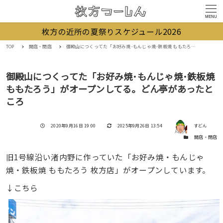
MENU
枚方の近所の夏祭りスケジュール2026
TOP
開店・閉店
御殿山につくってた「お好み焼･もんじゃ焼･鉄板焼 ももたろう」がオープンしてる。どん亭があったところ
御殿山につくってた「お好み焼･もんじゃ焼･鉄板焼
ももたろう」がオープンしてる。どん亭があったと
ころ
著者
投稿日
更新日
2020年9月16日 19:00
2025年9月26日 13:54
すどん
カテゴリー
開店・閉店
旧1号線沿い渚内野に作っていた「お好み焼・もんじゃ
焼・鉄板焼 ももたろう 枚方店」がオープンしています。
↓こちら