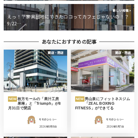
新しい投稿
えっ！？家具団地にできたココってカフェじゃないの！？
9/22…
あなたにおすすめの記事
開店・閉店
開店・閉店
枚方モールの「果汁工房
男山泉にフィットネスジム
NEW
NEW
果琳」と「Triumph」が8
「ZEAL BOXING
月31日で閉店
FITNESS」ができてる
モモ＠ひらつー
モモ＠ひらつー
2026年8月8日
2026年8月7日