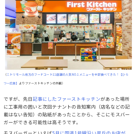
（
ニトリモール枚方のフードコート11店舗の人気NO.1メニューを全部食べてきた！【ひら
つー広告】
よりファーストキッチンの外観）
ですが、先日
記事にしたファーストキッチン
があった場所
に工事用の囲いと次回テナントの告知案内（店名などの記
載はない告知）の貼紙があったことから、そこにモスバー
ガーができる可能性は高そうです。
モスバーガーといえば
5月に国道1号線沿い星丘のお店が