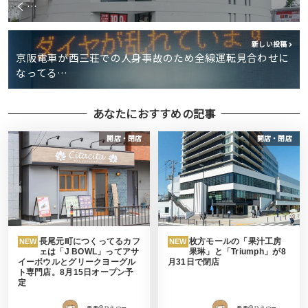
く…
新しい投稿
京阪電車が西三荘での人身事故のため全線運転見合わせに
なってる…
あなたにおすすめの記事
開店・閉店
開店・閉店
長尾元町につくってるカフ
枚方モールの「果汁工房
NEW
NEW
ェは「J BOWL」ってアサ
果琳」と「Triumph」が8
イーボウルとグリークヨーグル
月31日で閉店
ト専門店。8月15日オープン予
定