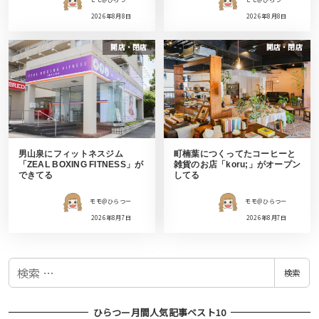
モモ＠ひらつー
モモ＠ひらつー
2026年8月8日
2026年8月8日
開店・閉店
開店・閉店
男山泉にフィットネスジム
町楠葉につくってたコーヒーと
「ZEAL BOXING FITNESS」が
雑貨のお店「koru;」がオープン
できてる
してる
モモ＠ひらつー
モモ＠ひらつー
2026年8月7日
2026年8月7日
検
検索
索
ひらつー月間人気記事ベスト10