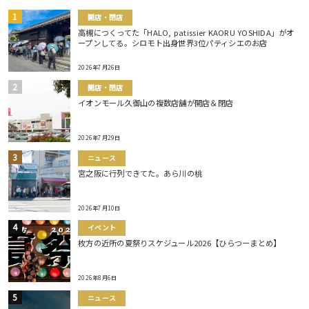
開店・閉店
高槻につくってた「HALO, patissier KAORU YOSHIDA」がオ
ープンしてる。シロモト出身世界3位パティシエのお店
2026年7月26日
開店・閉店
イオンモール久御山の複数店舗が開店＆閉店
2026年7月29日
ニュース
宮之阪に行列できてた。あら川の桃
2026年7月10日
イベント
枚方の近所の夏祭りスケジュール2026【ひらつーまとめ】
2026年8月6日
ニュース