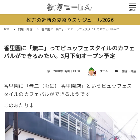
MENU
枚方の近所の夏祭りスケジュール2026
TOP
開店・閉店
香里園に「無二」ってビュッフェスタイルのカフェバルができるみたい。3月下旬オープン予定
香里園に「無二」ってビュッフェスタイルのカフェ
バルができるみたい。3月下旬オープン予定
著者
投稿日
カテゴリー
2018年3月8日 13:00
すどん
開店・閉店
香里園に「無二（むに） 香里園店」というビュッフェス
タイルのカフェバルができるようです。
このあたり↓