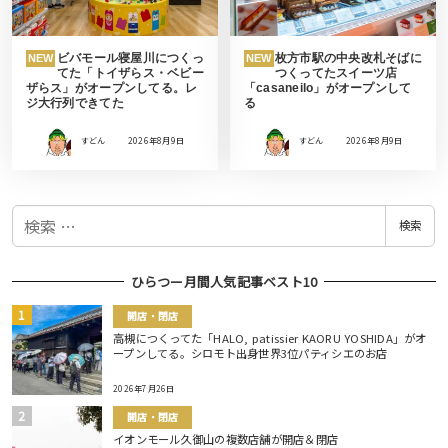
ビバモール寝屋川につくっ
枚方市駅の中央改札そばに
NEW
NEW
てた「トイザらス・ベビー
つくってたスイーツ店
ザらス」がオープンしてる。レ
「casaneilo」がオープンして
ジ大行列できてた
る
すどん
2026年8月9日
すどん
2026年8月9日
検
検索
索
ひらつー月間人気記事ベスト10
開店・閉店
高槻につくってた「HALO, patissier KAORU YOSHIDA」がオ
ープンしてる。シロモト出身世界3位パティシエのお店
2026年7月26日
開店・閉店
イオンモール久御山の複数店舗が開店＆閉店