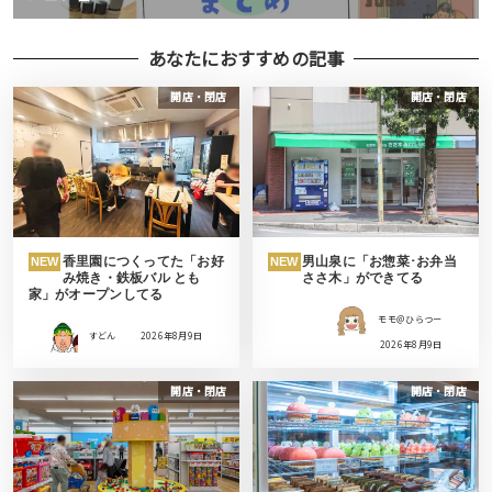
あなたにおすすめの記事
開店・閉店
開店・閉店
香里園につくってた「お好
男山泉に「お惣菜･お弁当
NEW
NEW
み焼き・鉄板バル とも
ささ木」ができてる
家」がオープンしてる
モモ＠ひらつー
すどん
2026年8月9日
2026年8月9日
開店・閉店
開店・閉店