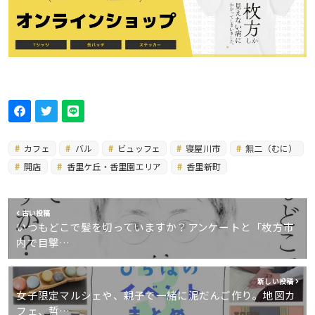
カフェ
バル
ビュッフェ
寝屋川市
無二（むに）
開店
香里ケ丘・香里園エリア
香里新町
古い投稿
いつもどこで髪を切っていますか？アンケートと「枚方市
内で目撃…
新しい投稿
女子限定マルシェや、親子で一緒に泥だんご作り。地図カ
フェ、哲…