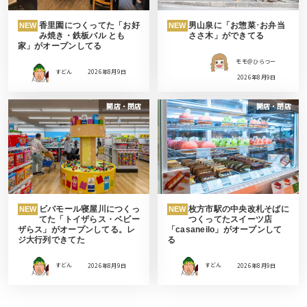
香里園につくってた「お好
男山泉に「お惣菜･お弁当
NEW
NEW
み焼き・鉄板バル とも
ささ木」ができてる
家」がオープンしてる
モモ＠ひらつー
すどん
2026年8月9日
2026年8月9日
開店・閉店
開店・閉店
ビバモール寝屋川につくっ
枚方市駅の中央改札そばに
NEW
NEW
てた「トイザらス・ベビー
つくってたスイーツ店
ザらス」がオープンしてる。レ
「casaneilo」がオープンして
ジ大行列できてた
る
すどん
2026年8月9日
すどん
2026年8月9日