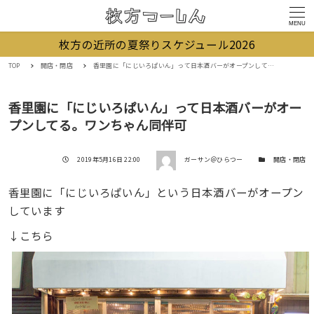
MENU
枚方の近所の夏祭りスケジュール2026
TOP
開店・閉店
香里園に「にじいろぱいん」って日本酒バーがオープンしてる。ワンちゃん同伴可
香里園に「にじいろぱいん」って日本酒バーがオー
プンしてる。ワンちゃん同伴可
著者
投稿日
カテゴリー
2019年5月16日 22:00
ガーサン＠ひらつー
開店・閉店
香里園に「にじいろぱいん」という日本酒バーがオープン
しています
↓こちら