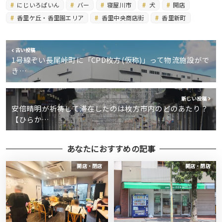
にじいろぱいん
バー
寝屋川市
犬
開店
香里ケ丘・香里園エリア
香里中央商店街
香里新町
古い投稿
1号線ぞい長尾峠町に「CPD枚方(仮称)」って物流施設がで
き…
新しい投稿
安倍晴明が祈祷して滞在したのは枚方市内のどのあたり？
【ひらか…
あなたにおすすめの記事
開店・閉店
開店・閉店