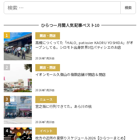
検
検索
索
ひらつー月間人気記事ベスト10
開店・閉店
高槻につくってた「HALO, patissier KAORU YOSHIDA」がオ
ープンしてる。シロモト出身世界3位パティシエのお店
2026年7月26日
開店・閉店
イオンモール久御山の複数店舗が開店＆閉店
2026年7月29日
ニュース
宮之阪に行列できてた。あら川の桃
2026年7月10日
イベント
枚方の近所の夏祭りスケジュール2026【ひらつーまとめ】