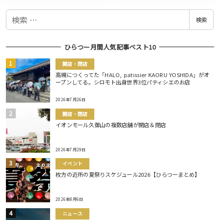
検
検索
索
ひらつー月間人気記事ベスト10
開店・閉店
高槻につくってた「HALO, patissier KAORU YOSHIDA」がオ
ープンしてる。シロモト出身世界3位パティシエのお店
2026年7月26日
開店・閉店
イオンモール久御山の複数店舗が開店＆閉店
2026年7月29日
イベント
枚方の近所の夏祭りスケジュール2026【ひらつーまとめ】
2026年8月6日
ニュース