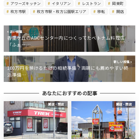
アワーズキッチン
イタリアン
レストラン
岡東町
枚方市駅
枚方市駅・枚方公園駅エリア
移転
開店
古い投稿
香里ケ丘のABCセンター内につくってたベトナム料理店
「ふぉー…
新しい投稿
100万円を預けるだけの相続準備？両親にも薦めやすい終
活準備…
あなたにおすすめの記事
開店・閉店
開店・閉店