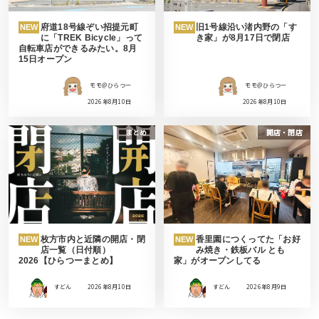
府道18号線ぞい招提元町
旧1号線沿い渚内野の「す
NEW
NEW
に「TREK Bicycle」って
き家」が8月17日で閉店
自転車店ができるみたい。8月
15日オープン
モモ＠ひらつー
モモ＠ひらつー
2026年8月10日
2026年8月10日
まとめ
開店・閉店
枚方市内と近隣の開店・閉
香里園につくってた「お好
NEW
NEW
店一覧（日付順）
み焼き・鉄板バル とも
2026【ひらつーまとめ】
家」がオープンしてる
すどん
2026年8月10日
すどん
2026年8月9日