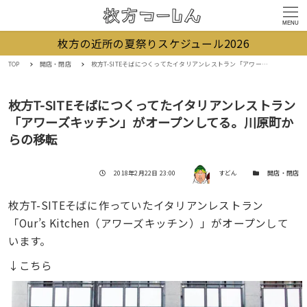
MENU
枚方の近所の夏祭りスケジュール2026
TOP
開店・閉店
枚方T-SITEそばにつくってたイタリアンレストラン「アワーズキッチン」がオープンしてる。川原町からの移転
枚方T-SITEそばにつくってたイタリアンレストラン
「アワーズキッチン」がオープンしてる。川原町か
らの移転
著者
投稿日
カテゴリー
2018年2月22日 23:00
すどん
開店・閉店
枚方T-SITEそばに作っていたイタリアンレストラン
「Our’s Kitchen（アワーズキッチン）」がオープンして
います。
↓こちら