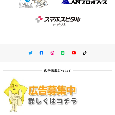
Twitter
Facebook
Instagram
LINE
You Tube
TikTok
広告掲載について