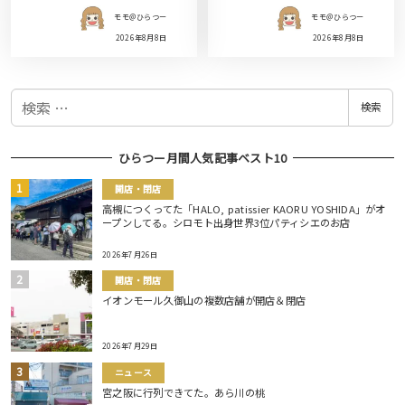
モモ＠ひらつー
モモ＠ひらつー
2026年8月8日
2026年8月8日
検
検索
索
ひらつー月間人気記事ベスト10
開店・閉店
高槻につくってた「HALO, patissier KAORU YOSHIDA」がオ
ープンしてる。シロモト出身世界3位パティシエのお店
2026年7月26日
開店・閉店
イオンモール久御山の複数店舗が開店＆閉店
2026年7月29日
ニュース
宮之阪に行列できてた。あら川の桃