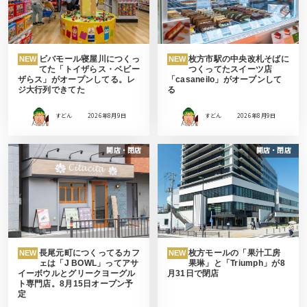
ビバモール寝屋川につくっ
枚方市駅の中央改札そばに
NEW
NEW
てた「トイザらス・ベビー
つくってたスイーツ店
ザらス」がオープンしてる。レ
「casaneilo」がオープンして
ジ大行列できてた
る
すどん
2026年8月9日
すどん
2026年8月9日
開店・閉店
開店・閉店
長尾元町につくってるカフ
枚方モールの「果汁工房
NEW
NEW
ェは「J BOWL」ってアサ
果琳」と「Triumph」が8
イーボウルとグリークヨーグル
月31日で閉店
ト専門店。8月15日オープン予
定