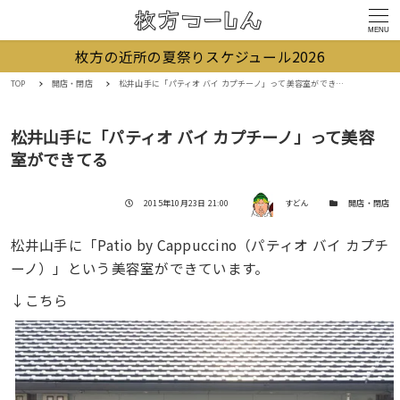
MENU
枚方の近所の夏祭りスケジュール2026
TOP
開店・閉店
松井山手に「パティオ バイ カプチーノ」って美容室ができてる
松井山手に「パティオ バイ カプチーノ」って美容
室ができてる
著者
投稿日
カテゴリー
2015年10月23日 21:00
すどん
開店・閉店
松井山手に「Patio by Cappuccino（パティオ バイ カプチ
ーノ）」という美容室ができています。
↓こちら