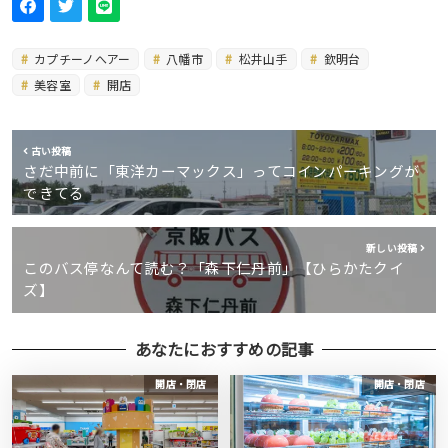
カプチーノへアー
八幡市
松井山手
欽明台
美容室
開店
古い投稿
さだ中前に「東洋カーマックス」ってコインパーキングが
できてる
新しい投稿
このバス停なんて読む？「森下仁丹前」【ひらかたクイ
ズ】
あなたにおすすめの記事
開店・閉店
開店・閉店