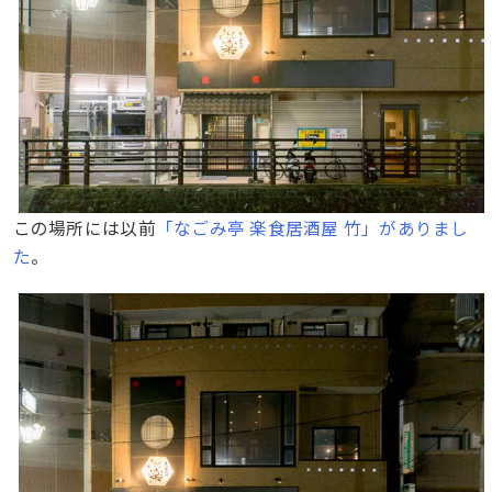
この場所には以前
「なごみ亭 楽食居酒屋 竹」がありまし
た
。