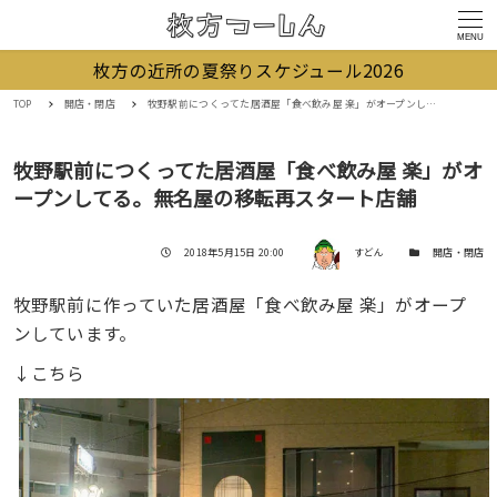
MENU
枚方の近所の夏祭りスケジュール2026
TOP
開店・閉店
牧野駅前につくってた居酒屋「食べ飲み屋 楽」がオープンしてる。無名屋の移転再スタート店舗
牧野駅前につくってた居酒屋「食べ飲み屋 楽」がオ
ープンしてる。無名屋の移転再スタート店舗
著者
投稿日
カテゴリー
2018年5月15日 20:00
すどん
開店・閉店
牧野駅前に作っていた居酒屋「食べ飲み屋 楽」がオープ
ンしています。
↓こちら