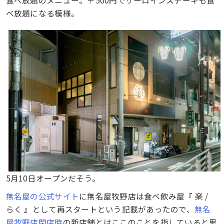
食べ放題のメニュー。＋500円でサーロインステーキも食
べ放題になる模様。
5月10日オープンだそう。
無名屋の公式サイト
に無名屋牧野店は食べ飲み屋『 楽 /
らく 』として再スタートという記載があったので、
無名
屋牧野店閉店時
の新店舗とはここのことを指していると思