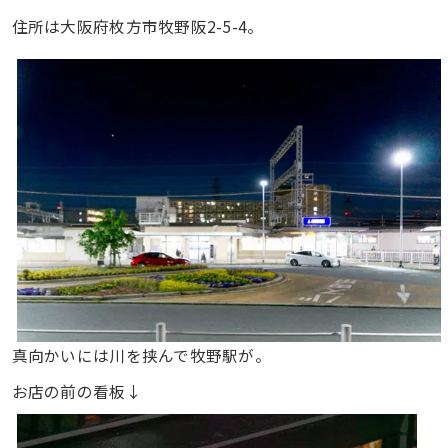
住所は大阪府枚方市牧野阪2-5-4。
真向かいには川を挟んで牧野駅が。
お店の前の看板↓