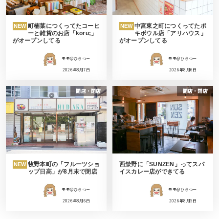
町楠葉につくってたコーヒ
中宮東之町につくってたポ
NEW
NEW
ーと雑貨のお店「koru;」
キボウル店「アリハウス」
がオープンしてる
がオープンしてる
モモ＠ひらつー
モモ＠ひらつー
2026年8月7日
2026年8月6日
開店・閉店
開店・閉店
牧野本町の「フルーツショ
西禁野に「SUNZEN」ってスパ
NEW
ップ日高」が8月末で閉店
イスカレー店ができてる
モモ＠ひらつー
モモ＠ひらつー
2026年8月6日
2026年8月5日