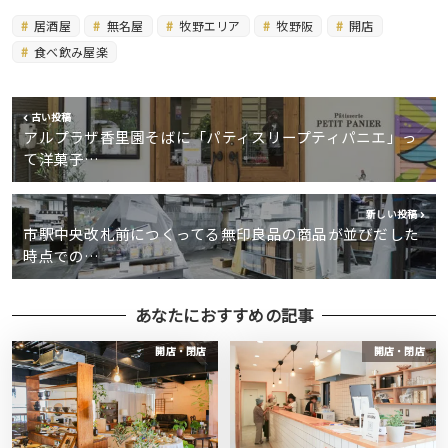
居酒屋
無名屋
牧野エリア
牧野阪
開店
食べ飲み屋楽
古い投稿
アルプラザ香里園そばに「パティスリープティパニエ」っ
て洋菓子…
新しい投稿
市駅中央改札前につくってる無印良品の商品が並びだした
時点での…
あなたにおすすめの記事
開店・閉店
開店・閉店