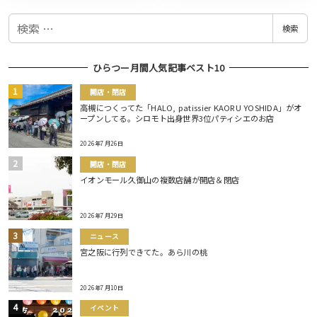
検
検索
索
ひらつー月間人気記事ベスト10
開店・閉店
高槻につくってた「HALO, patissier KAORU YOSHIDA」がオ
ープンしてる。シロモト出身世界3位パティシエのお店
2026年7月26日
開店・閉店
イオンモール久御山の複数店舗が開店＆閉店
2026年7月29日
ニュース
宮之阪に行列できてた。あら川の桃
2026年7月10日
イベント