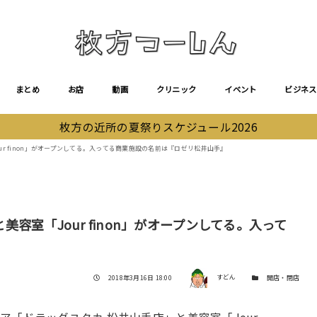
まとめ
お店
動画
クリニック
イベント
ビジネス
枚方の近所の夏祭りスケジュール2026
r finon」がオープンしてる。入ってる商業施設の名前は『ロゼリ松井山手』
容室「Jour finon」がオープンしてる。入って
著者
投稿日
カテゴリー
2018年3月16日 18:00
すどん
開店・閉店