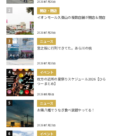
2026年7月26日
開店・閉店
イオンモール久御山の複数店舗が開店＆閉店
2026年7月29日
ニュース
宮之阪に行列できてた。あら川の桃
2026年7月10日
イベント
枚方の近所の夏祭りスケジュール2026【ひら
つーまとめ】
2026年8月6日
ニュース
お隣八幡でうなぎ食べ放題やってる！
2026年7月23日
イベント