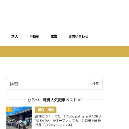
求人
不動産
広告
お問い合わせ
検
検索
索
ひらつー月間人気記事ベスト10
開店・閉店
高槻につくってた「HALO, patissier KAORU
YOSHIDA」がオープンしてる。シロモト出身
世界3位パティシエのお店