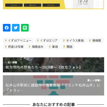
くずはアベニュー
くずはエリア
セイラス薬局
南楠葉
府道18号線
楠葉並木
薬局
開店
古い投稿
枚方市内の野鳥たち〜2018春〜【枚方フォト】
新しい投稿
松井山手駅前に建設中の商業施設「ブランチ松井山手」に
『ドラッ…
あなたにおすすめの記事