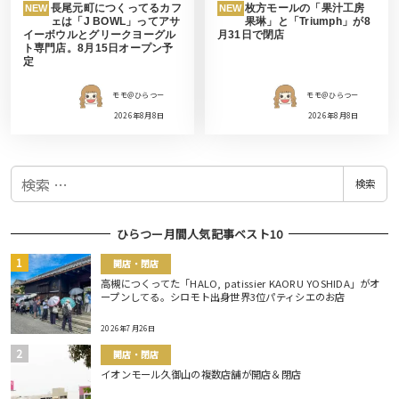
長尾元町につくってるカフ
枚方モールの「果汁工房
NEW
NEW
ェは「J BOWL」ってアサ
果琳」と「Triumph」が8
イーボウルとグリークヨーグル
月31日で閉店
ト専門店。8月15日オープン予
定
モモ＠ひらつー
モモ＠ひらつー
2026年8月8日
2026年8月8日
検
検索
索
ひらつー月間人気記事ベスト10
開店・閉店
高槻につくってた「HALO, patissier KAORU YOSHIDA」がオ
ープンしてる。シロモト出身世界3位パティシエのお店
2026年7月26日
開店・閉店
イオンモール久御山の複数店舗が開店＆閉店