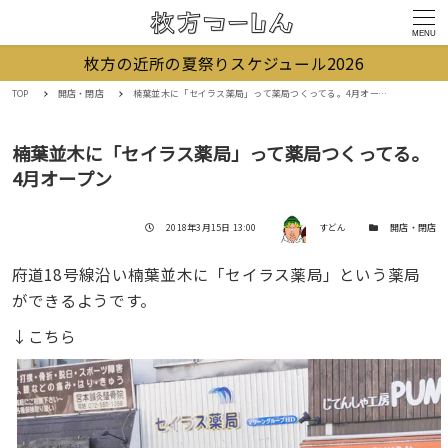
MENU
枚方の近所の夏祭りスケジュール2026
TOP
開店・閉店
楠葉並木に「セイラス薬局」って薬局つくってる。4月オープン
楠葉並木に「セイラス薬局」って薬局つくってる。
4月オープン
著者
投稿日
カテゴリー
2018年3月15日 13:00
すどん
開店・閉店
府道18号線沿い楠葉並木に「セイラス薬局」という薬局
ができるようです。
↓こちら