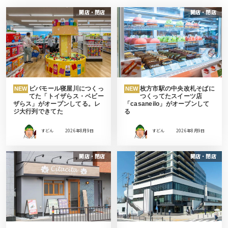
開店・閉店
開店・閉店
ビバモール寝屋川につくっ
枚方市駅の中央改札そばに
NEW
NEW
てた「トイザらス・ベビー
つくってたスイーツ店
ザらス」がオープンしてる。レ
「casaneilo」がオープンして
ジ大行列できてた
る
すどん
2026年8月9日
すどん
2026年8月9日
開店・閉店
開店・閉店