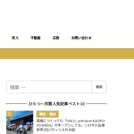
求人
不動産
広告
お問い合わせ
検
検索
索
ひらつー月間人気記事ベスト10
開店・閉店
高槻につくってた「HALO, patissier KAORU
YOSHIDA」がオープンしてる。シロモト出身
世界3位パティシエのお店