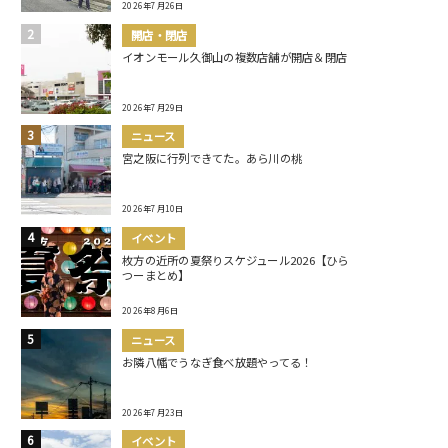
2026年7月26日
開店・閉店
イオンモール久御山の複数店舗が開店＆閉店
2026年7月29日
ニュース
宮之阪に行列できてた。あら川の桃
2026年7月10日
イベント
枚方の近所の夏祭りスケジュール2026【ひら
つーまとめ】
2026年8月6日
ニュース
お隣八幡でうなぎ食べ放題やってる！
2026年7月23日
イベント