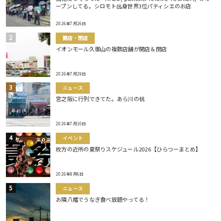
ープンしてる。シロモト出身世界3位パティシエのお店
2026年7月26日
開店・閉店
イオンモール久御山の複数店舗が開店＆閉店
2026年7月29日
ニュース
宮之阪に行列できてた。あら川の桃
2026年7月10日
イベント
枚方の近所の夏祭りスケジュール2026【ひらつーまとめ】
2026年8月6日
ニュース
お隣八幡でうなぎ食べ放題やってる！