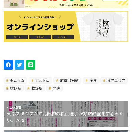
タムタム
ビストロ
府道17号線
洋食
牧野エリア
牧野阪
牧野駅
開店
古い投稿
東部スタジアムで元阪神の桧山選手が野球教室をするみた
い。メセ…