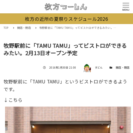
MENU
枚方の近所の夏祭りスケジュール2026
TOP
開店・閉店
牧野駅前に「TAMU TAMU」ってビストロができるみたい。2月13日オープン予定
牧野駅前に「TAMU TAMU」ってビストロができる
みたい。2月13日オープン予定
著者
投稿日
カテゴリー
2016年1月30日 21:00
すどん
開店・閉店
牧野駅前に「TAMU TAMU」というビストロができるよう
です。
↓こちら