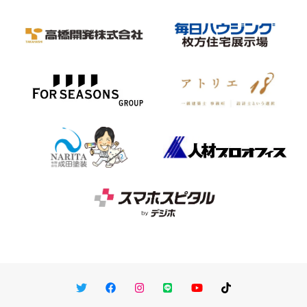
Twitter
Facebook
Instagram
LINE
You Tube
TikTok