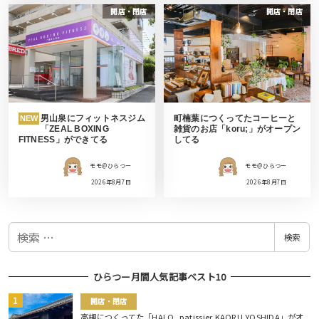
開店・閉店
開店・閉店
男山泉にフィットネスジム
町楠葉につくってたコーヒーと
NEW
「ZEAL BOXING
雑貨のお店「koru;」がオープン
FITNESS」ができてる
してる
モモ＠ひらつー
モモ＠ひらつー
2026年8月7日
2026年8月7日
検
検索
索
ひらつー月間人気記事ベスト10
開店・閉店
高槻につくってた「HALO, patissier KAORU YOSHIDA」がオ