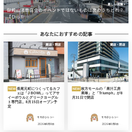
新しい投稿
御殿山渚商店会のイベントではないものは次のうちどれ？
【ひらか…
あなたにおすすめの記事
開店・閉店
開店・閉店
長尾元町につくってるカフ
枚方モールの「果汁工房
NEW
NEW
ェは「J BOWL」ってアサ
果琳」と「Triumph」が8
イーボウルとグリークヨーグル
月31日で閉店
ト専門店。8月15日オープン予
定
モモ＠ひらつー
モモ＠ひらつー
2026年8月8日
2026年8月8日