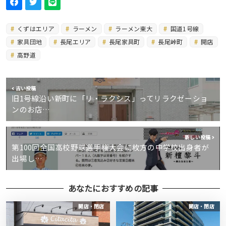
くずはエリア
ラーメン
ラーメン東大
国道1号線
家具団地
長尾エリア
長尾家具町
長尾峠町
開店
高野道
古い投稿
旧1号線沿い新町に「リ・ラクシス」ってリラクゼーショ
ンのお店…
新しい投稿
第100回全国高校野球選手権大会に枚方の中学校出身者が
出場し…
あなたにおすすめの記事
開店・閉店
開店・閉店