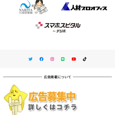
Twitter
Facebook
Instagram
LINE
You Tube
TikTok
広告掲載について