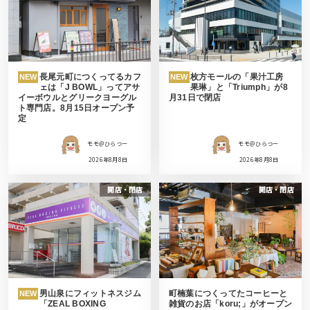
長尾元町につくってるカフ
枚方モールの「果汁工房
NEW
NEW
ェは「J BOWL」ってアサ
果琳」と「Triumph」が8
イーボウルとグリークヨーグル
月31日で閉店
ト専門店。8月15日オープン予
定
モモ＠ひらつー
モモ＠ひらつー
2026年8月8日
2026年8月8日
開店・閉店
開店・閉店
男山泉にフィットネスジム
町楠葉につくってたコーヒーと
NEW
「ZEAL BOXING
雑貨のお店「koru;」がオープン