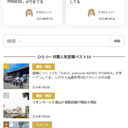
FITNESS」ができてる
してる
モモ＠ひらつー
モモ＠ひらつー
2026年8月7日
2026年8月7日
検
検索
索
ひらつー月間人気記事ベスト10
開店・閉店
高槻につくってた「HALO, patissier KAORU YOSHIDA」がオ
ープンしてる。シロモト出身世界3位パティシエのお店
2026年7月26日
開店・閉店
イオンモール久御山の複数店舗が開店＆閉店
2026年7月29日
ニュース