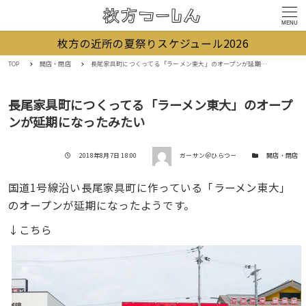
MENU
枚方の近所の夏祭りスケジュール2026
TOP
開店・閉店
長尾家具町につくってる「ラーメン東大」のオープンが延期になったみたい
長尾家具町につくってる「ラーメン東大」のオープ
ンが延期になったみたい
著者
投稿日
カテゴリー
2018年8月7日 18:00
ガーサン＠ひらつー
開店・閉店
国道1号線沿い長尾家具町に作っている「ラーメン東大」
のオープンが延期になったようです。
↓こちら